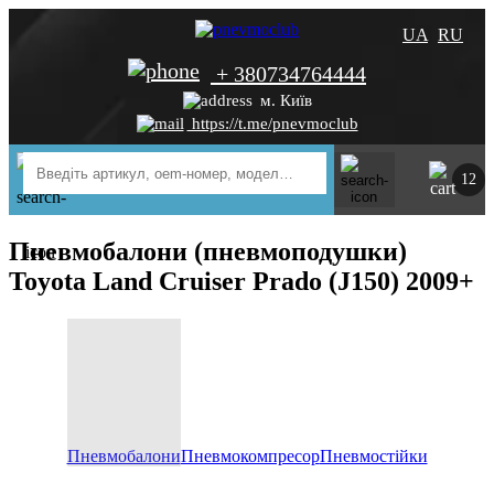
UA
RU
+ 380734764444
м. Київ
https://t.me/pnevmoclub
12
Пневмобалони (пневмоподушки)
Toyota Land Cruiser Prado (J150) 2009+
Пневмобалони
Пневмокомпресор
Пневмостійки