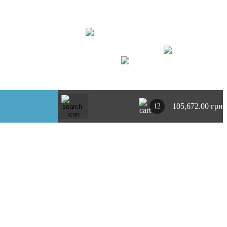
+ 380734764444
м. Київ
https://t.me/pnevmoclub
UA
RU
105,672.00 грн
12