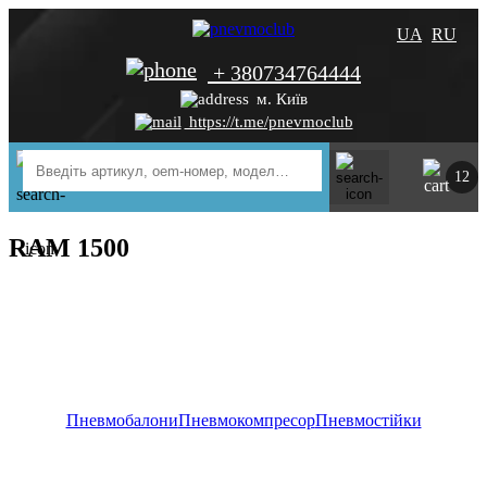
UA
RU
+ 380734764444
м. Київ
https://t.me/pnevmoclub
12
RAM 1500
Пневмобалони
Пневмокомпресор
Пневмостійки