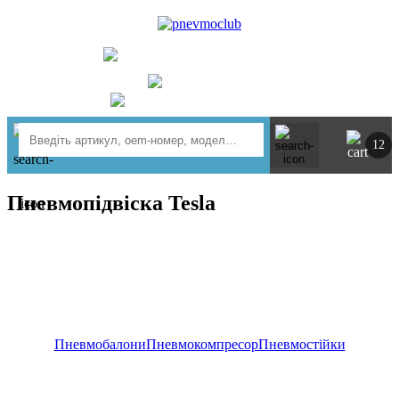
UA
RU
+ 380734764444
м. Київ
https://t.me/pnevmoclub
12
Пневмопідвіска Tesla
Пневмобалони
Пневмокомпресор
Пневмостійки