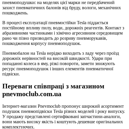
пневмоподушки: на моделях цієї марки не передбачений
захист пневматичних балонів від бруду, вологи, механічних
пошкоджень.
В процесі експлуатації пневмостійки Tesla піддається
постійному впливу пилу, води, дорожніх реагентів. Контакт з
абразивними частинками і хімічно агресивним середовищем
рано чи пізно призводить до розриву пневморукавів,
пошкодження корпусу пневмоподушок.
Пневмобалон на Tesla нерідко виходить з ладу через проїзд
дорожніх нерівностей на високій швидкості. Удари при
попаданні колеса в яму, різкі повороти, замети знижують
ресурс пневмоподушок і інших елементів пневматичної
підвіски.
Переваги співпраці з магазином
pnevmoclub.com.ua
Інтернет-магазин Pnevmoclub пропонує широкий асортимент
подушок пневмопідвіски Tesla різних моделей і року випуску.
У продажу представлені сертифіковані запчастини-аналоги,
вони мають високу якість і коштують дешевше оригінальних
комплектуючих.