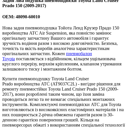
Задня ліва подушка пневмопідвіски Toyota Land Cruiser
Prado 150 (2009-2017)
OEM: 48090-60010
Нова задня пневмоподушка Тойота Ленд Крузер Прадо 150
виробництва ATC Air Suspension, яка повністю замінює
оригінальну запчастину Вашого автомобіля і гарантує
зручність водіння разом з високою довговічністю. Безпека,
точність та якість виробів аналогічна характеристикам
оригінальних запчастин. Кожен
пневмобалон
Toyota
поставляється з відбійником, кільцем ущільнювача
круглого перерізу, верхнім кріпленням, клапаном утримання
залишкового тиску і монтажним болтом.
Купити пневмоподушку Toyota Land Cruiser
Prado виробництва ATC (AT9037C2L) - вигідне рішення для
ремонту пневмостійки Toyota Land Cruiser Prado 150 (2009-
2017), вони розроблені таким чином, що їхня заміна
проводиться легко та не вимагає спеціальних монтажних
інструментів. Комплектуючі пневмопідвіски ATC для Toyota
виготовляються із високоякісних еластомірних матеріалів і на
них поширюється 2-річна обмежена гарантія разом із 30-
денною гарантією повернення грошей. Кільця на
пневморесорах обжаті з використанням спеціальної технології