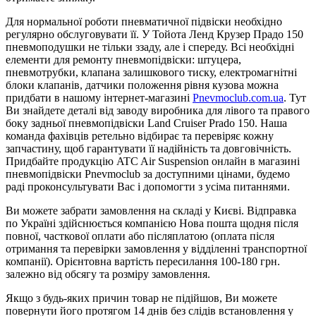
Для нормальної роботи пневматичної підвіски необхідно
регулярно обслуговувати її. У Тойота Ленд Крузер Прадо 150
пневмоподушки не тільки ззаду, але і спереду. Всі необхідні
елементи для ремонту пневмопідвіски: штуцера,
пневмотрубки, клапана залишкового тиску, електромагнітні
блоки клапанів, датчики положення рівня кузова можна
придбати в нашому інтернет-магазині
Pnevmoclub.com.ua
. Тут
Ви знайдете деталі від заводу виробника для лівого та правого
боку задньої пневмопідвіски Land Cruiser Prado 150. Наша
команда фахівців ретельно відбирає та перевіряє кожну
запчастину, щоб гарантувати її надійність та довговічність.
Придбайте продукцію ATC Air Suspension онлайн в магазині
пневмопідвіски Pnevmoclub за доступними цінами, будемо
раді проконсультувати Вас і допомогти з усіма питаннями.
Ви можете забрати замовлення на складі у Києві. Відправка
по Україні здійснюється компанією Нова пошта щодня після
повної, часткової оплати або післяплатою (оплата після
отримання та перевірки замовлення у відділенні транспортної
компанії). Орієнтовна вартість пересилання 100-180 грн.
залежно від обсягу та розміру замовлення.
Якщо з будь-яких причин товар не підійшов, Ви можете
повернути його протягом 14 днів без слідів встановлення у