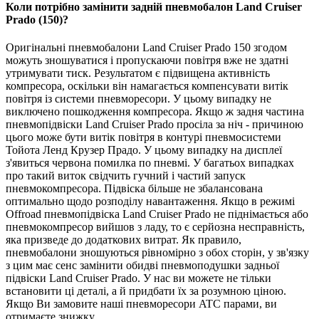
Коли потрібно замінити задній пневмобалон Land Cruiser
Prado (150)?
Оригінальні пневмобалони Land Cruiser Prado 150 згодом
можуть зношуватися і пропускаючи повітря вже не здатні
утримувати тиск. Результатом є підвищена активність
компресора, оскільки він намагається компенсувати витік
повітря із системи пневморесори. У цьому випадку не
виключено пошкодження компресора. Якщо ж задня частина
пневмопідвіски Land Cruiser Prado просіла за ніч - причиною
цього може бути витік повітря в контурі пневмосистеми
Тойота Ленд Крузер Прадо. У цьому випадку на дисплеї
з'явиться червона помилка по пневмі. У багатьох випадках
про такий виток свідчить гучний і частий запуск
пневмокомпресора. Підвіска більше не збалансована
оптимально щодо розподілу навантаження. Якщо в режимі
Offroad пневмопідвіска Land Cruiser Prado не піднімається або
пневмокомпресор вийшов з ладу, то є серйозна несправність,
яка призведе до додаткових витрат. Як правило,
пневмобалони зношуються рівномірно з обох сторін, у зв'язку
з цим має сенс замінити обидві пневмоподушки задньої
підвіски Land Cruiser Prado. У нас ви можете не тільки
встановити ці деталі, а й придбати їх за розумною ціною.
Якщо Ви замовите наші пневморесори ATC парами, ви
отримаєте знижку.