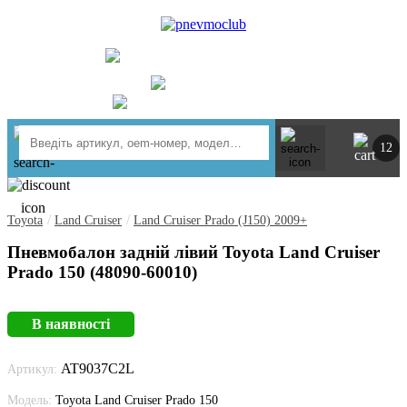
UA
RU
+ 380734764444
м. Київ
https://t.me/pnevmoclub
12
/
/
Toyota
Land Cruiser
Land Cruiser Prado (J150) 2009+
Пневмобалон задній лівий Toyota Land Cruiser
Prado 150 (48090-60010)
В наявності
AT9037C2L
Артикул:
Модель:
Toyota Land Cruiser Prado 150