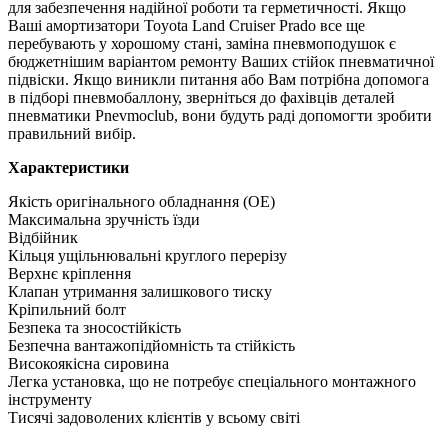
для забезпечення надійної роботи та герметичності. Якщо
Ваші амортизатори Toyota Land Cruiser Prado все ще
перебувають у хорошому стані, заміна пневмоподушок є
бюджетнішим варіантом ремонту Ваших стійок пневматичної
підвіски. Якщо виникли питання або Вам потрібна допомога
в підборі пневмобаллону, зверніться до фахівців деталей
пневматики Pnevmoclub, вони будуть раді допомогти зробити
правильний вибір.
Характеристики
Якість оригінального обладнання (OE)
Максимальна зручність їзди
Відбійник
Кільця ущільнювальні круглого перерізу
Верхнє кріплення
Клапан утримання залишкового тиску
Кріпильний болт
Безпека та зносостійкість
Безпечна вантажопідйомність та стійкість
Високоякісна сировина
Легка установка, що не потребує спеціального монтажного
інструменту
Тисячі задоволених клієнтів у всьому світі