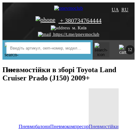
UA
RU
+ 380734764444
м. Київ
https://t.me/pnevmoclub
12
Пневмостійки в зборі Toyota Land
Cruiser Prado (J150) 2009+
Пневмобалони
Пневмокомпресор
Пневмостійки