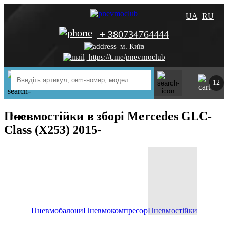
UA
RU
+ 380734764444
м. Київ
https://t.me/pnevmoclub
12
Пневмостійки в зборі Mercedes GLC-
Class (X253) 2015-
Пневмобалони
Пневмокомпресор
Пневмостійки