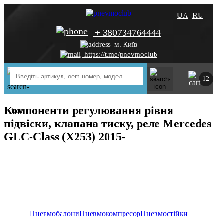
UA
RU
+ 380734764444
м. Київ
https://t.me/pnevmoclub
12
Компоненти регулювання рівня
підвіски, клапана тиску, реле Mercedes
GLC-Class (X253) 2015-
Пневмобалони
Пневмокомпресор
Пневмостійки