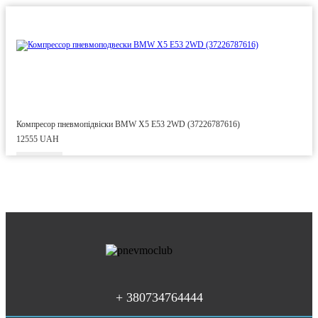
Компресор пневмопідвіски BMW X5 E53 2WD (37226787616)
12555 UAH
+ 380734764444