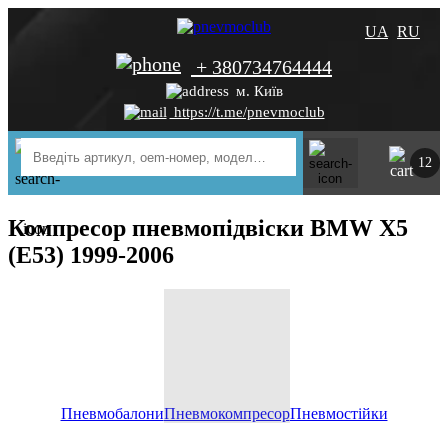
UA
RU
+ 380734764444
м. Київ
https://t.me/pnevmoclub
12
Компресор пневмопідвіски BMW X5
(E53) 1999-2006
Пневмобалони
Пневмокомпресор
Пневмостійки