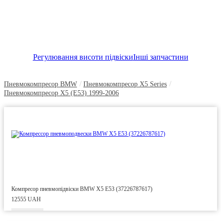
Регулювання висоти підвіски
Інші запчастини
/
/
Пневмокомпресор BMW
Пневмокомпресор X5 Series
Пневмокомпресор X5 (E53) 1999-2006
Компресор пневмопідвіски BMW X5 E53 (37226787617)
12555 UAH