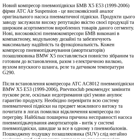
Новий компресор пневмопідвіски БМВ X5 E53 (1999-2006)
фірми ATC Air Suspension - це високоякісний аналог
оригінального насоса пневматичної підвіски. Продукти цього
заводу заслужили високу репутацію якістю своєї продукції та
широким асортиментом вироблених товарів даного сегменту.
Нові, високоякісні пневмокомпресори БМВ виконані в
компактному, модульному дизайні та забезпечують
максимальну надійність та функціональність. Кожен
компресор пневмопідкачування (амортизаторів)
позашляховика BMW X5 поставляється повністю зібраним та
готовим до встановлення, разом з електричною вилкою,
вузлом впускного шланга, реле та датчиком температури
G290.
Після встановлення компресора ATC AC8012 пневмопідвіски
BMW X5 E53 (1999-2006), Pnevmoclub рекомендує замінити
пускове реле, оскільки недотримання цієї умови анулює
гарантію продукту. Необхідно перевірити всю систему
пневматичної підвіски на предмет можливого витоку та
почитати в логах помилки відключення компресора по
перегріву. Найбільш поширена причина несправності насоса
пневмопідкачування амортизаторів - витік у системі
пневмопідвіски, швидше за все в одному з пневмобалонів.
Пошкоджену подушку позашляховика (SUV) слід негайно