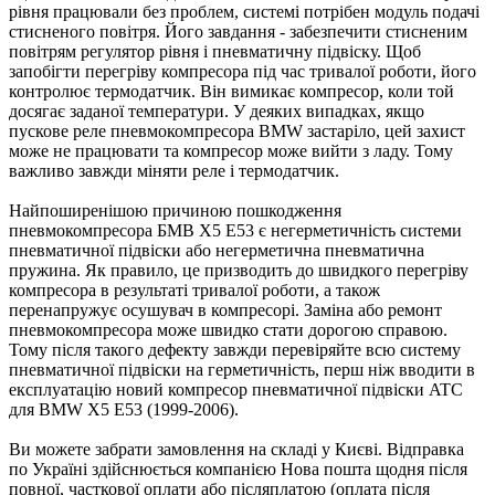
рівня працювали без проблем, системі потрібен модуль подачі
стисненого повітря. Його завдання - забезпечити стисненим
повітрям регулятор рівня і пневматичну підвіску. Щоб
запобігти перегріву компресора під час тривалої роботи, його
контролює термодатчик. Він вимикає компресор, коли той
досягає заданої температури. У деяких випадках, якщо
пускове реле пневмокомпресора BMW застаріло, цей захист
може не працювати та компресор може вийти з ладу. Тому
важливо завжди міняти реле і термодатчик.
Найпоширенішою причиною пошкодження
пневмокомпресора БМВ X5 E53 є негерметичність системи
пневматичної підвіски або негерметична пневматична
пружина. Як правило, це призводить до швидкого перегріву
компресора в результаті тривалої роботи, а також
перенапружує осушувач в компресорі. Заміна або ремонт
пневмокомпресора може швидко стати дорогою справою.
Тому після такого дефекту завжди перевіряйте всю систему
пневматичної підвіски на герметичність, перш ніж вводити в
експлуатацію новий компресор пневматичної підвіски ATC
для BMW X5 E53 (1999-2006).
Ви можете забрати замовлення на складі у Києві. Відправка
по Україні здійснюється компанією Нова пошта щодня після
повної, часткової оплати або післяплатою (оплата після