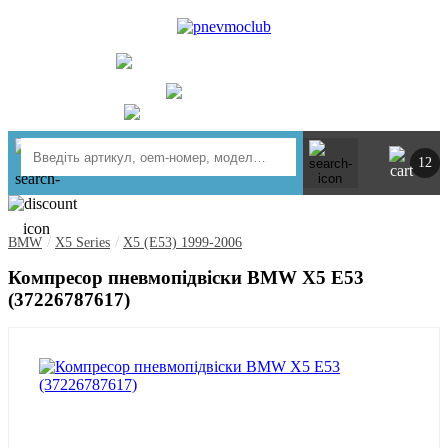
UA
RU
+ 380734764444
м. Київ
https://t.me/pnevmoclub
12
/
/
BMW
X5 Series
X5 (E53) 1999-2006
Компресор пневмопідвіски BMW X5 E53
(37226787617)