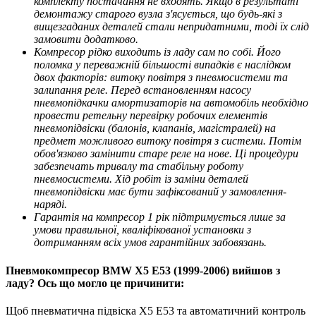
комплекту постачання не входять. Якщо в результаті
демонтажу старого вузла з'ясується, що будь-які з
вищезгаданих деталей стали непридатними, тоді їх слід
замовити додатково.
Компресор рідко виходить із ладу сам по собі. Його
поломка у переважній більшості випадків є наслідком
двох факторів: витоку повітря з пневмосистеми та
залипання реле. Перед встановленням насосу
пневмопідкачки амортизаторів на автомобіль необхідно
провести ретельну перевірку робочих елементів
пневмопідвіски (балонів, клапанів, магістралей) на
предмет можливого витоку повітря з системи. Потім
обов'язково замінити старе реле на нове. Ці процедури
забезпечать тривалу та стабільну роботу
пневмосистеми. Хід робіт із заміни деталей
пневмопідвіски має бути зафіксований у замовлення-
наряді.
Гарантія на компресор 1 рік підтримується лише за
умови правильної, кваліфікованої установки з
дотриманням всіх умов гарантійних забовязань.
Пневмокомпресор BMW X5 E53 (1999-2006) вийшов з
ладу? Ось що могло це причинити:
Щоб пневматична підвіска X5 E53 та автоматичний контроль