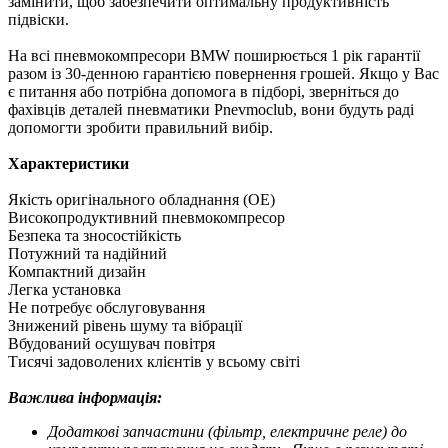
замінити, щоб забезпечити оптимальну продуктивність
підвіски.
На всі пневмокомпресори BMW поширюється 1 рік гарантії
разом із 30-денною гарантією повернення грошей. Якщо у Вас
є питання або потрібна допомога в підборі, зверніться до
фахівців деталей пневматики Pnevmoclub, вони будуть раді
допомогти зробити правильний вибір.
Характеристики
Якість оригінального обладнання (ОЕ)
Високопродуктивний пневмокомпресор
Безпека та зносостійкість
Потужний та надійний
Компактний дизайн
Легка установка
Не потребує обслуговування
Знижений рівень шуму та вібрації
Вбудований осушувач повітря
Тисячі задоволених клієнтів у всьому світі
Важлива інформація:
Додаткові запчастини (фільтр, електричне реле) до