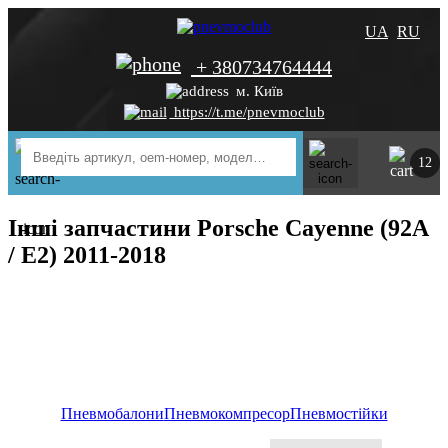
UA
RU
+ 380734764444
м. Київ
https://t.me/pnevmoclub
12
Інші запчастини Porsche Cayenne (92A
/ E2) 2011-2018
Пневмобалони
Пневмокомпресор
Пневмостійки