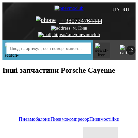
UA
RU
+ 380734764444
м. Київ
https://t.me/pnevmoclub
12
Інші запчастини Porsche Cayenne
Пневмобалони
Пневмокомпресор
Пневмостійки