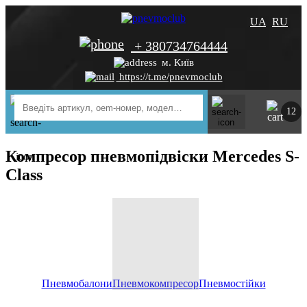
UA
RU
+ 380734764444
м. Київ
https://t.me/pnevmoclub
12
Компресор пневмопідвіски Mercedes S-
Class
Пневмобалони
Пневмокомпресор
Пневмостійки