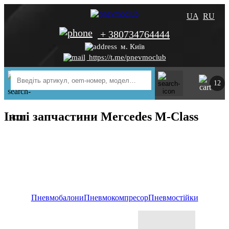
UA
RU
+ 380734764444
м. Київ
https://t.me/pnevmoclub
12
Інші запчастини Mercedes M-Class
Пневмобалони
Пневмокомпресор
Пневмостійки