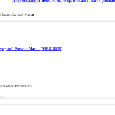
Пневмобалони
Пневмокомпресор
Пневмостійки
Регулюван
Пневмобалони Macan
sche Macan (95B616039)