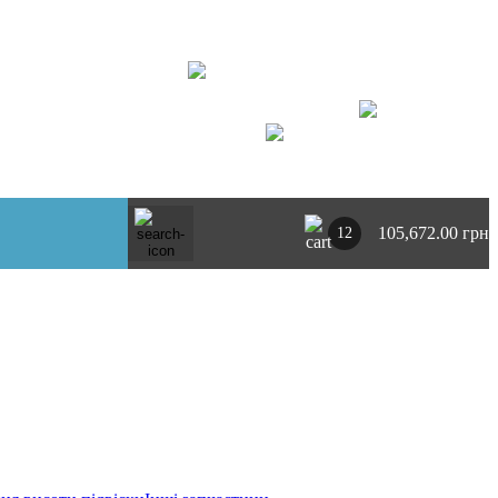
+ 380734764444
м. Київ
https://t.me/pnevmoclub
UA
RU
105,672.00 грн
12