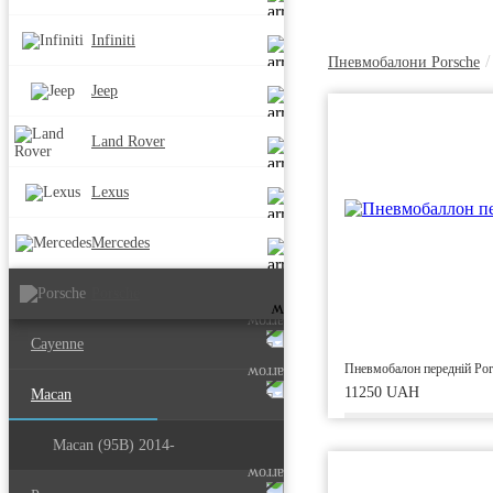
Infiniti
/
Пневмобалони Porsche
Jeep
Land Rover
Lexus
Mercedes
Porsche
Cayenne
Пневмобалон передній Por
11250 UAH
Macan
Macan (95B) 2014-