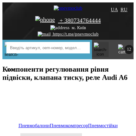
UA
RU
+ 380734764444
м. Київ
https://t.me/pnevmoclub
12
Компоненти регулювання рівня
підвіски, клапана тиску, реле Audi A6
Пневмобалони
Пневмокомпресор
Пневмостійки