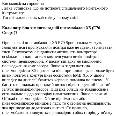
Високоякісна сировина
Легка установка, що не потребує спеціального монтажного
інструменту
Тисячі задоволених клієнтів у всьому світі
Коли потрібно замінити задній пневмобалон X5 (E70
Спорт)?
Оригінальні пневмобалони X5 E70 Sport згодом можуть
зношуватися і пропускаючи повітря вже не здатні утримувати
тиск. Результатом є підвищена активність компресора,
оскільки він намагається компенсувати витік повітря із
системи пневморесори. У цьому випадку не виключено
пошкодження компресора. Якщо ж задня частина
пневмопідвіски X5 просіла за ніч - причиною цього може бути
витік повітря в контурі пневмосистеми БМВ X5. У цьому
випадку на дисплеї з'явиться червона помилка по пневмі. У
багатьох випадках про такий виток свідчить гучний і частий
запуск пневмокомпресора. Підвіска більше не збалансована
оптимально щодо розподілу навантаження. Якщо в режимі
Offroad пневмопідвіска X5 не піднімається або
пневмокомпресор вийшов з ладу, то є серйозна несправність,
яка призведе до додаткових витрат. Як правило,
пневмобалони зношуються рівномірно з обох сторін, у зв'язку