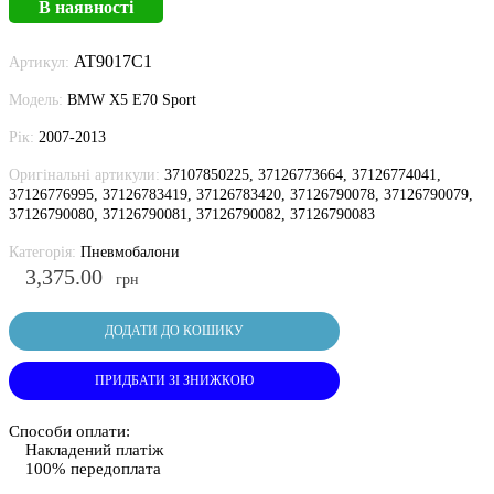
В наявності
AT9017C1
Артикул:
Модель:
BMW X5 E70 Sport
Рік:
2007-2013
Оригінальні артикули:
37107850225, 37126773664, 37126774041,
37126776995, 37126783419, 37126783420, 37126790078, 37126790079,
37126790080, 37126790081, 37126790082, 37126790083
Категорія:
Пневмобалони
3,375.00
грн
ДОДАТИ ДО КОШИКУ
ПРИДБАТИ ЗІ ЗНИЖКОЮ
Способи оплати:
Накладений платіж
100% передоплата