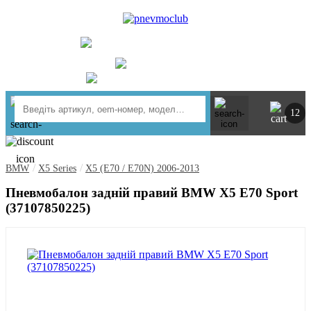
UA
RU
+ 380734764444
м. Київ
https://t.me/pnevmoclub
12
/
/
BMW
X5 Series
X5 (E70 / E70N) 2006-2013
Пневмобалон задній правий BMW X5 E70 Sport
(37107850225)