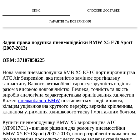
ОПИС
СПОСОБИ ДОСТАВКИ
ГАРАНТІЯ ТА ПОВЕРНЕННЯ
Задня права подушка пневмопідвіски BMW X5 E70 Sport
(2007-2013)
OEM: 37107850225
Нова задня пневмоподушка БМВ X5 E70 Спорт виробництва
ATC Air Suspension, яка повністю замінює оригінальну
запчастину Вашого автомобіля і гарантує зручність водіння
разом з високою довговічністю. Безпека, точність та якість
виробів аналогічна характеристикам оригінальних запчастин.
Кожен
пневмобалон BMW
поставляється з відбійником,
кільцем ущільнювача круглого перерізу, верхнім кріпленням,
клапаном утримання залишкового тиску і монтажним болтом.
Купити пневмоподушку BMW X5 виробництва ATC
(AT9017C1) - вигідне рішення для ремонту пневмостійки
BMW X5 E70 Sport (2007-2013), вони розроблені таким чином,
що їхня заміна проводиться легко та не вимагає спеціальних