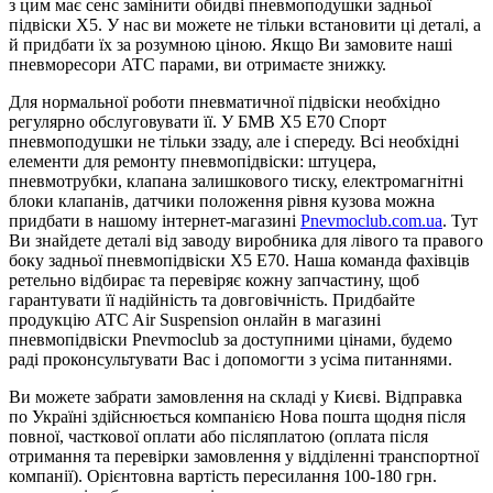
з цим має сенс замінити обидві пневмоподушки задньої
підвіски X5. У нас ви можете не тільки встановити ці деталі, а
й придбати їх за розумною ціною. Якщо Ви замовите наші
пневморесори ATC парами, ви отримаєте знижку.
Для нормальної роботи пневматичної підвіски необхідно
регулярно обслуговувати її. У БМВ X5 E70 Спорт
пневмоподушки не тільки ззаду, але і спереду. Всі необхідні
елементи для ремонту пневмопідвіски: штуцера,
пневмотрубки, клапана залишкового тиску, електромагнітні
блоки клапанів, датчики положення рівня кузова можна
придбати в нашому інтернет-магазині
Pnevmoclub.com.ua
. Тут
Ви знайдете деталі від заводу виробника для лівого та правого
боку задньої пневмопідвіски X5 E70. Наша команда фахівців
ретельно відбирає та перевіряє кожну запчастину, щоб
гарантувати її надійність та довговічність. Придбайте
продукцію ATC Air Suspension онлайн в магазині
пневмопідвіски Pnevmoclub за доступними цінами, будемо
раді проконсультувати Вас і допомогти з усіма питаннями.
Ви можете забрати замовлення на складі у Києві. Відправка
по Україні здійснюється компанією Нова пошта щодня після
повної, часткової оплати або післяплатою (оплата після
отримання та перевірки замовлення у відділенні транспортної
компанії). Орієнтовна вартість пересилання 100-180 грн.