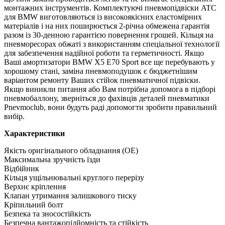
монтажних інструментів. Комплектуючі пневмопідвіски ATC
для BMW виготовляються із високоякісних еластомірних
матеріалів і на них поширюється 2-річна обмежена гарантія
разом із 30-денною гарантією повернення грошей. Кільця на
пневморесорах обжаті з використанням спеціальної технології
для забезпечення надійної роботи та герметичності. Якщо
Ваші амортизатори BMW X5 E70 Sport все ще перебувають у
хорошому стані, заміна пневмоподушок є бюджетнішим
варіантом ремонту Ваших стійок пневматичної підвіски.
Якщо виникли питання або Вам потрібна допомога в підборі
пневмобаллону, зверніться до фахівців деталей пневматики
Pnevmoclub, вони будуть раді допомогти зробити правильний
вибір.
Характеристики
Якість оригінального обладнання (OE)
Максимальна зручність їзди
Відбійник
Кільця ущільнювальні круглого перерізу
Верхнє кріплення
Клапан утримання залишкового тиску
Кріпильний болт
Безпека та зносостійкість
Безпечна вантажопідйомність та стійкість