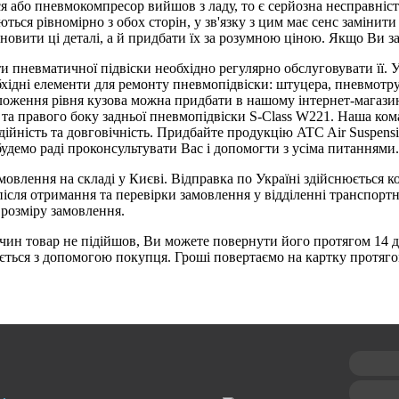
ся або пневмокомпресор вийшов з ладу, то є серйозна несправніст
ься рівномірно з обох сторін, у зв'язку з цим має сенс замінити
ановити ці деталі, а й придбати їх за розумною ціною. Якщо Ви
и пневматичної підвіски необхідно регулярно обслуговувати її.
еобхідні елементи для ремонту пневмопідвіски: штуцера, пневмотр
ложення рівня кузова можна придбати в нашому інтернет-магази
 та правого боку задньої пневмопідвіски S-Class W221. Наша кома
адійність та довговічність. Придбайте продукцію ATC Air Suspens
удемо раді проконсультувати Вас і допомогти з усіма питаннями.
мовлення на складі у Києві. Відправка по Україні здійснюється 
ісля отримання та перевірки замовлення у відділенні транспортн
 розміру замовлення.
чин товар не підійшов, Ви можете повернути його протягом 14 дн
ться з допомогою покупця. Гроші повертаємо на картку протяго