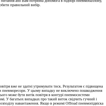
питання або Вам потрібна допомога в підборі пневмобаллону,
робити правильний вибір.
ітря вже не здатні утримувати тиск. Результатом є підвищена
теми пневморесори. У цьому випадку не виключено пошкодження
цього може бути витік повітря в контурі пневмосистеми
мі. У багатьох випадках про такий виток свідчить гучний і
розподілу навантаження. Якщо в режимі Offroad пневмопідвіска