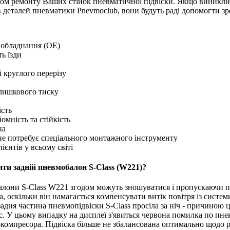
ом ремонту Ваших стійок пневматичної підвіски. Якщо виникли 
ів деталей пневматики Pnevmoclub, вони будуть раді допомогти з
 обладнання (OE)
ь їзди
 круглого перерізу
лишкового тиску
ість
омність та стійкість
на
не потребує спеціального монтажного інструменту
ієнтів у всьому світі
ити задній пневмобалон S-Class (W221)?
лони S-Class W221 згодом можуть зношуватися і пропускаючи пов
а, оскільки він намагається компенсувати витік повітря із сис
адня частина пневмопідвіски S-Class просіла за ніч - причиною 
. У цьому випадку на дисплеї з'явиться червона помилка по пнев
компресора. Підвіска більше не збалансована оптимально щодо 