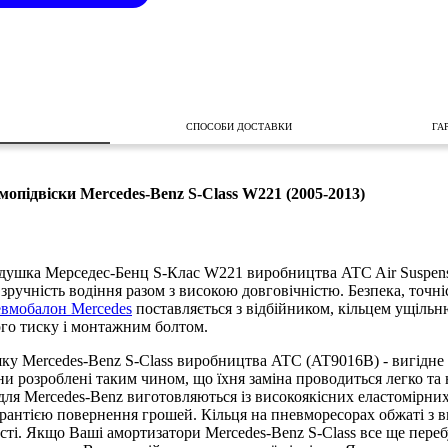
СПОСОБИ ДОСТАВКИ
ГА
опідвіски Mercedes-Benz S-Class W221 (2005-2013)
душка Мерседес-Бенц S-Клас W221 виробництва ATC Air Suspensi
 зручність водіння разом з високою довговічністю. Безпека, точн
вмобалон Mercedes
поставляється з відбійником, кільцем ущільн
го тиску і монтажним болтом.
 Mercedes-Benz S-Class виробництва ATC (AT9016B) - вигідне 
ни розроблені таким чином, що їхня заміна проводиться легко т
ля Mercedes-Benz виготовляються із високоякісних еластомірних 
арантією повернення грошей. Кільця на пневморесорах обжаті з в
сті. Якщо Ваші амортизатори Mercedes-Benz S-Class все ще пере