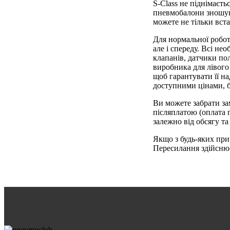
S-Class не піднімаєть
пневмобалони зношуют
можете не тільки вст
Для нормальної робот
але і спереду. Всі н
клапанів, датчики по
виробника для лівого
щоб гарантувати її н
доступними цінами, б
Ви можете забрати за
післяплатою (оплата п
залежно від обсягу та
Якщо з будь-яких при
Пересилання здійснює