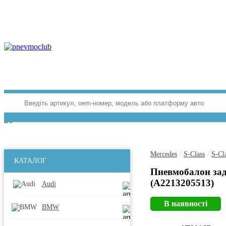
/
/
Mercedes
S-Class
S-Cl
КАТАЛОГ
Пневмобалон зад
(A2213205513)
Audi
В наявності
BMW