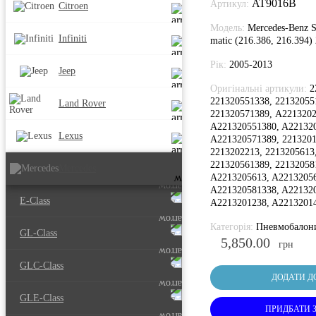
AT9016B
Артикул:
Citroen
Модель:
Mercedes-Benz S
Infiniti
matic (216.386, 216.394)
Рік:
2005-2013
Jeep
Оригінальні артикули:
2
221320551338, 22132055
Land Rover
221320571389, A2213202
A221320551380, A221320
Lexus
A221320571389, 2213201
2213202213, 2213205613
221320561389, 22132058
Mercedes
A2213205613, A22132056
A221320581338, A221320
E-Class
A2213201238, A2213201
Категорія:
Пневмобалон
GL-Class
5,850.00
грн
GLC-Class
ДОДАТИ Д
GLE-Class
ПРИДБАТИ 