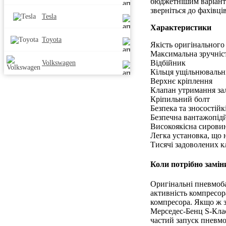
бюджетнішим варіант
зверніться до фахівц
Tesla
Характеристики
Toyota
Якість оригінального
Максимальна зручніст
Відбійник
Volkswagen
Кільця ущільнювальні
Верхнє кріплення
Клапан утримання за
Кріпильний болт
Безпека та зносостійк
Безпечна вантажопідй
Високоякісна сирови
Легка установка, що 
Тисячі задоволених кл
Коли потрібно замін
Оригінальні пневмоба
активність компресор
компресора. Якщо ж з
Мерседес-Бенц S-Клас
частий запуск пневмо