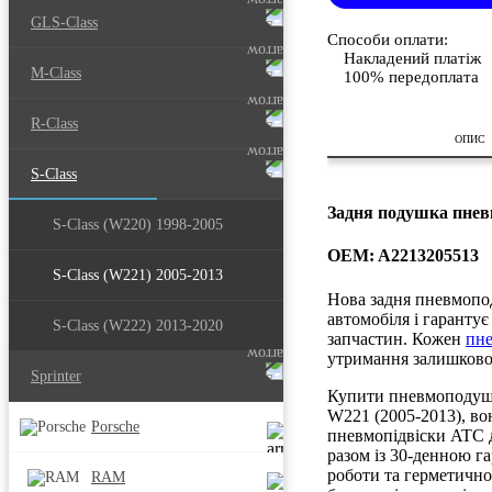
GLS-Class
Способи оплати:
Накладений платіж
M-Class
100% передоплата
R-Class
ОПИС
S-Class
Задня подушка пневм
S-Class (W220) 1998-2005
OEM: A2213205513
S-Class (W221) 2005-2013
Нова задня пневмопо
автомобіля і гарантує
S-Class (W222) 2013-2020
запчастин. Кожен
пне
утримання залишково
Sprinter
Купити пневмоподушку
W221 (2005-2013), во
Porsche
пневмопідвіски ATC д
разом із 30-денною г
роботи та герметично
RAM