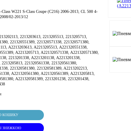
-Class W221 S-Class Coupe (C216) 2006-2013, CL 500 4-
 2008/02-2013/12
213202113, 2213203613, 2213205513, 2213205713,
1380, 221320551389, 221320571338, 221320571380,
113, A2213203613, A2213205513, A221320551338,
551389, A2213205713, A221320571338, A221320571380,
138, 2213201338, A2213201138, A2213201338,
, 2213205813, 221320561338, 221320561380,
1338, 221320581380, 221320581389, A2213202213,
1338, A221320561380, A221320561389, A2213205813,
581380, A221320581389, 2213201238, 2213201438,
438
и
О КОШИКУ
ЗІ ЗНИЖКОЮ