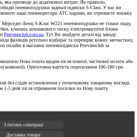
ь, яка призведе до додаткових витрат. Як правило,
 обидві пневмоподушки задньої підвіски S-Class. У нас ви
 замовите наші пневморесори ATC парами, ви отримаєте знижку.
 У Мерседес-Бенц S-Клас W221 пневмоподушки не тільки ззаду,
убки, клапана залишкового тиску, електромагнітні блоки
ні
Pnevmoclub.com.ua
. Тут Ви знайдете деталі від заводу
нда фахівців ретельно відбирає та перевіряє кожну запчастину,
ion онлайн в магазині пневмопідвіски Pnevmoclub за
компанією Нова пошта щодня після повної, часткової оплати або
ої компанії). Орієнтовна вартість пересилання 100-180 грн.
ів без слідів встановлення у початковому товарному вигляді.
м 1-3 днів після отримання посилки на Нову пошту.
З питань співпраці
Доставка товару