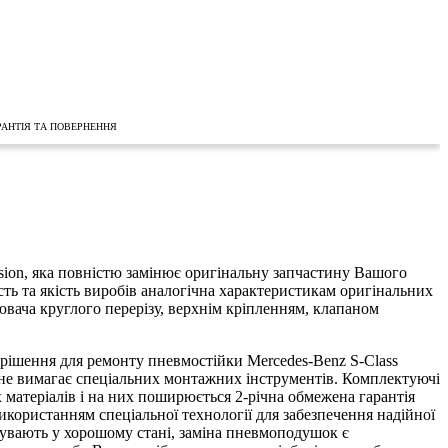
РАНТІЯ ТА ПОВЕРНЕННЯ
on, яка повністю замінює оригінальну запчастину Вашого
ість та якість виробів аналогічна характеристикам оригінальних
ювача круглого перерізу, верхнім кріпленням, клапаном
рішення для ремонту пневмостійки Mercedes-Benz S-Class
а не вимагає спеціальних монтажних інструментів. Комплектуючі
матеріалів і на них поширюється 2-річна обмежена гарантія
икористанням спеціальної технології для забезпечення надійної
бувають у хорошому стані, заміна пневмоподушок є