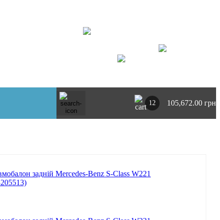
+ 380734764444
м. Київ
https://t.me/pnevmoclub
UA
RU
105,672.00 грн
12