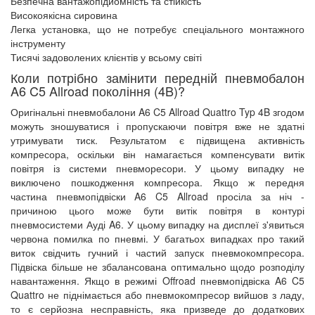
Безпечна вантажопідйомність та стійкість
Високоякісна сировина
Легка установка, що не потребує спеціального монтажного
інструменту
Тисячі задоволених клієнтів у всьому світі
Коли потрібно замінити передній пневмобалон
A6 C5 Allroad покоління (4B)?
Оригінальні пневмобалони A6 C5 Allroad Quattro Typ 4B згодом
можуть зношуватися і пропускаючи повітря вже не здатні
утримувати тиск. Результатом є підвищена активність
компресора, оскільки він намагається компенсувати витік
повітря із системи пневморесори. У цьому випадку не
виключено пошкодження компресора. Якщо ж передня
частина пневмопідвіски A6 C5 Allroad просіла за ніч -
причиною цього може бути витік повітря в контурі
пневмосистеми Ауді A6. У цьому випадку на дисплеї з'явиться
червона помилка по пневмі. У багатьох випадках про такий
виток свідчить гучний і частий запуск пневмокомпресора.
Підвіска більше не збалансована оптимально щодо розподілу
навантаження. Якщо в режимі Offroad пневмопідвіска A6 C5
Quattro не піднімається або пневмокомпресор вийшов з ладу,
то є серйозна несправність, яка призведе до додаткових