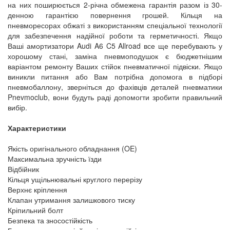
на них поширюється 2-річна обмежена гарантія разом із 30-
денною гарантією повернення грошей. Кільця на
пневморесорах обжаті з використанням спеціальної технології
для забезпечення надійної роботи та герметичності. Якщо
Ваші амортизатори Audi A6 C5 Allroad все ще перебувають у
хорошому стані, заміна пневмоподушок є бюджетнішим
варіантом ремонту Ваших стійок пневматичної підвіски. Якщо
виникли питання або Вам потрібна допомога в підборі
пневмобаллону, зверніться до фахівців деталей пневматики
Pnevmoclub, вони будуть раді допомогти зробити правильний
вибір.
Характеристики
Якість оригінального обладнання (OE)
Максимальна зручність їзди
Відбійник
Кільця ущільнювальні круглого перерізу
Верхнє кріплення
Клапан утримання залишкового тиску
Кріпильний болт
Безпека та зносостійкість