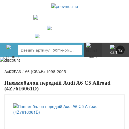
UA
RU
+ 380734764444
м. Київ
https://t.me/pnevmoclub
12
Audi
/
A6
/
A6 (C5/4B) 1998-2005
Пневмобалон передній Audi A6 C5 Allroad
(4Z7616061D)