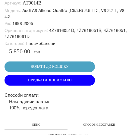
Артикул:
AT9014B
Модель:
Audi A6 Allroad Quattro (C5/4B) 2.5 TDI, V6 2.7 T, V8
4.2
Рік:
1998-2005
Оригінальні артикули:
4Z7616051D, 4Z7616051B, 4Z7616051,
4Z7616061D
Категорія:
Пневмобалони
5,850.00
грн
ДОДАТИ ДО КОШИКУ
ПРИДБАТИ ЗІ ЗНИЖКОЮ
Способи оплати:
Накладений платіж
100% передоплата
ОПИС
СПОСОБИ ДОСТАВКИ