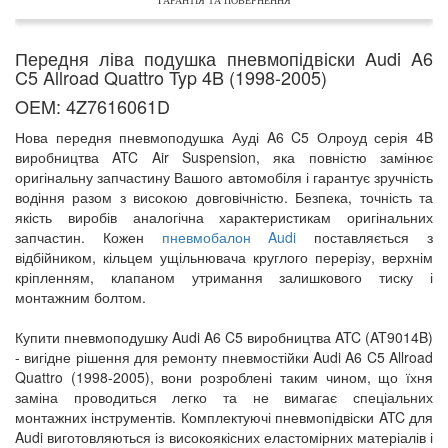
ГАРАНТІЯ ТА ПОВЕРНЕННЯ
Передня ліва подушка пневмопідвіски Audi A6
C5 Allroad Quattro Typ 4B (1998-2005)
OEM:
4Z7616061D
Нова передня пневмоподушка Ауді A6 C5 Олроуд серія 4B
виробництва ATC Air Suspension, яка повністю замінює
оригінальну запчастину Вашого автомобіля і гарантує зручність
водіння разом з високою довговічністю. Безпека, точність та
якість виробів аналогічна характеристикам оригінальних
запчастин. Кожен
пневмобалон Audi
поставляється з
відбійником, кільцем ущільнювача круглого перерізу, верхнім
кріпленням, клапаном утримання залишкового тиску і
монтажним болтом.
Купити пневмоподушку Audi A6 C5 виробництва ATC (AT9014B)
- вигідне рішення для ремонту пневмостійки Audi A6 C5 Allroad
Quattro (1998-2005), вони розроблені таким чином, що їхня
заміна проводиться легко та не вимагає спеціальних
монтажних інструментів. Комплектуючі пневмопідвіски ATC для
Audi виготовляються із високоякісних еластомірних матеріалів і