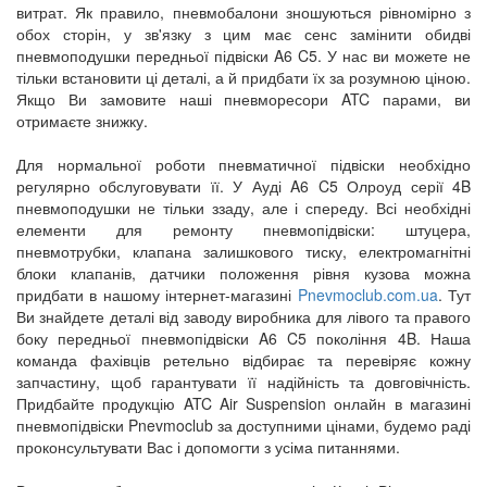
витрат. Як правило, пневмобалони зношуються рівномірно з
обох сторін, у зв'язку з цим має сенс замінити обидві
пневмоподушки передньої підвіски A6 C5. У нас ви можете не
тільки встановити ці деталі, а й придбати їх за розумною ціною.
Якщо Ви замовите наші пневморесори ATC парами, ви
отримаєте знижку.
Для нормальної роботи пневматичної підвіски необхідно
регулярно обслуговувати її. У Ауді A6 C5 Олроуд серії 4B
пневмоподушки не тільки ззаду, але і спереду. Всі необхідні
елементи для ремонту пневмопідвіски: штуцера,
пневмотрубки, клапана залишкового тиску, електромагнітні
блоки клапанів, датчики положення рівня кузова можна
придбати в нашому інтернет-магазині
Pnevmoclub.com.ua
. Тут
Ви знайдете деталі від заводу виробника для лівого та правого
боку передньої пневмопідвіски A6 C5 покоління 4B. Наша
команда фахівців ретельно відбирає та перевіряє кожну
запчастину, щоб гарантувати її надійність та довговічність.
Придбайте продукцію ATC Air Suspension онлайн в магазині
пневмопідвіски Pnevmoclub за доступними цінами, будемо раді
проконсультувати Вас і допомогти з усіма питаннями.