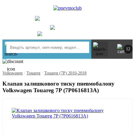
UA
RU
+ 380734764444
м. Київ
https://t.me/pnevmoclub
12
/
/
Volkswagen
Touareg
Touareg (7P) 2010-2018
Клапан залишкового тиску пневмобалону
Volkswagen Touareg 7P (7P0616813A)