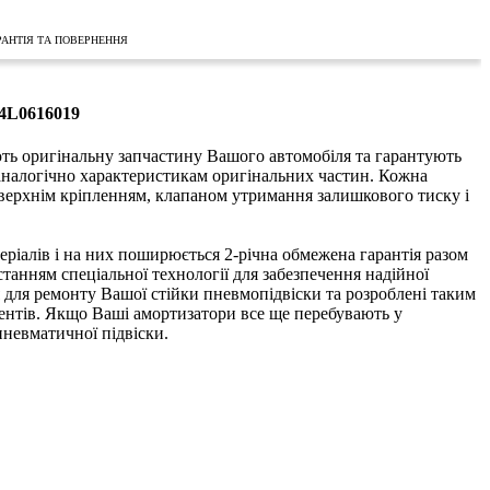
РАНТІЯ ТА ПОВЕРНЕННЯ
 4L0616019
ь оригінальну запчастину Вашого автомобіля та гарантують
в аналогічно характеристикам оригінальних частин. Кожна
 верхнім кріпленням, клапаном утримання залишкового тиску і
еріалів і на них поширюється 2-річна обмежена гарантія разом
танням спеціальної технології для забезпечення надійної
я для ремонту Вашої стійки пневмопідвіски та розроблені таким
ментів. Якщо Ваші амортизатори все ще перебувають у
невматичної підвіски.