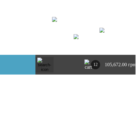
+ 380734764444
м. Київ
https://t.me/pnevmoclub
UA
RU
105,672.00 грн
12