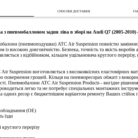
СПОСОБИ ДОСТАВКИ
ГА
а з пневмобаллоном задня ліва в зборі на Audi Q7 (2005-2010)
обалони (пневмоподушки) ATC Air Suspension повністю замінюют
ом із високою довговічністю. Безпека, точність та якість виробі
ляється з відбійником, кільцем ущільнювача круглого перерізу,
Air Suspension виготовляється з високоякісних еластомірних мат
єю повернення грошей. Кільця на пневморесорах обжаті з викорис
сті. Пневмобалони ATC Air Suspension Products - вигідне рішенн
проводиться легко та не потребує спеціальних монтажних інстру
на одних ресор є бюджетнішим варіантом ремонту Ваших стійок п
 обладнання (OE)
ь їзди
 круглого перерізу