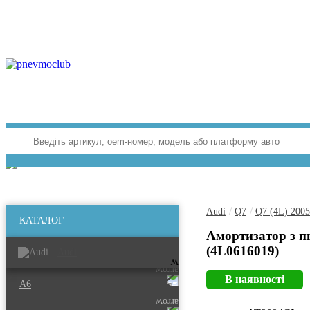
/
/
Audi
Q7
Q7 (4L) 200
КАТАЛОГ
Амортизатор з п
(4L0616019)
Audi
В наявності
A6