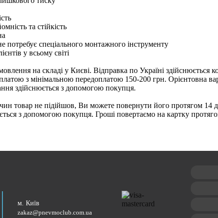
лишкового тиску
ість
омність та стійкість
на
не потребує спеціального монтажного інструменту
ієнтів у всьому світі
мовлення на складі у Києві. Відправка по Україні здійснюється 
яплатою з мінімальною передоплатою 150-200 грн. Орієнтовна варт
ання здійснюється з допомогою покупця.
чин товар не підійшов, Ви можете повернути його протягом 14 дн
ться з допомогою покупця. Гроші повертаємо на картку протяго
м. Київ
zakaz@pnevmoclub.com.ua