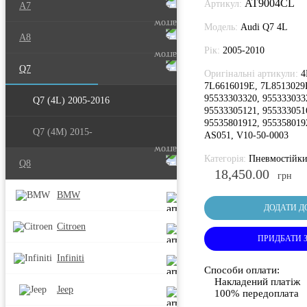
AT9004CL
Артикул:
A7
Модель:
Audi Q7 4L
A8
Рік:
2005-2010
Q7
Оригінальні артикули:
4
7L6616019E, 7L8513029
95533303320, 955333033
Q7 (4L) 2005-2016
95533305121, 955333051
95535801912, 95535801
Q7 (4M) 2015-
AS051, V10-50-0003
Категорія:
Пневмостійк
Q8
18,450.00
грн
BMW
ДОДАТИ Д
Citroen
ПРИДБАТИ 
Infiniti
Способи оплати:
Накладений платіж
Jeep
100% передоплата