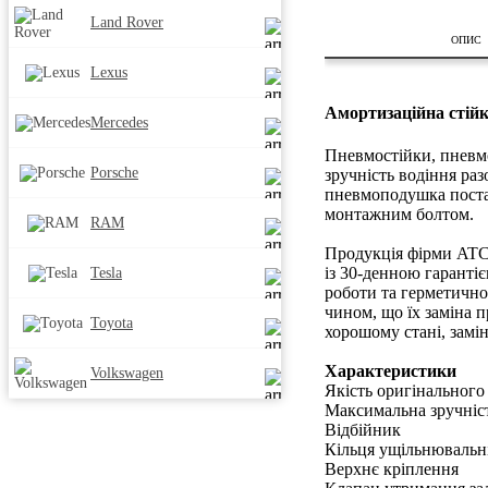
Land Rover
ОПИС
Lexus
Амортизаційна стійк
Mercedes
Пневмостійки, пневм
Porsche
зручність водіння раз
пневмоподушка постав
монтажним болтом.
RAM
Продукція фірми ATC 
із 30-денною гаранті
Tesla
роботи та герметично
чином, що їх заміна 
Toyota
хорошому стані, замі
Характеристики
Volkswagen
Якість оригінального
Максимальна зручніст
Відбійник
Кільця ущільнювальні
Верхнє кріплення