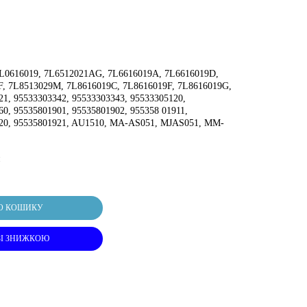
L0616019, 7L6512021AG, 7L6616019A, 7L6616019D,
F, 7L8513029M, 7L8616019C, 7L8616019F, 7L8616019G,
21, 95533303342, 95533303343, 95533305120,
60, 95535801901, 95535801902, 955358 01911,
920, 95535801921, AU1510, MA-AS051, MJAS051, MM-
и
О КОШИКУ
ЗІ ЗНИЖКОЮ