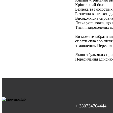
Клапан утримання за
Кріпильний болт
Безпека та зносостійк
Безпечна вантажопідй
Високоякісна сирови
Легка установка, що 
Тисячі задоволених кл
Ви можете забрати за
оплати скла або післ
замовлення. Пересил
Якщо з будь-яких при
Пересилання здійснює
+ 380734764444