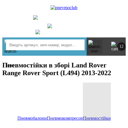
UA
RU
+ 380734764444
м. Київ
https://t.me/pnevmoclub
12
Пневмостійки в зборі Land Rover
Range Rover Sport (L494) 2013-2022
Пневмобалони
Пневмокомпресор
Пневмостійки