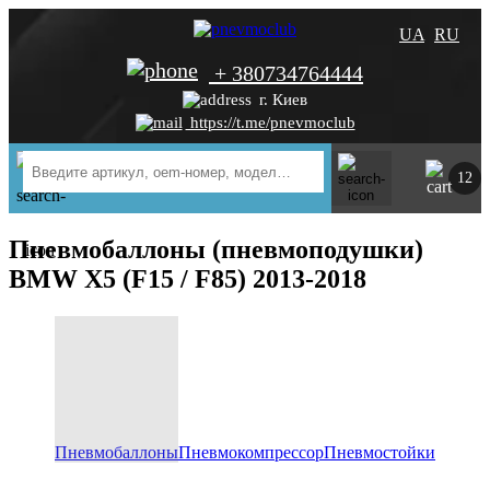
UA
RU
+ 380734764444
г. Киев
https://t.me/pnevmoclub
12
Пневмобаллоны (пневмоподушки)
BMW X5 (F15 / F85) 2013-2018
Пневмобаллоны
Пневмокомпрессор
Пневмостойки