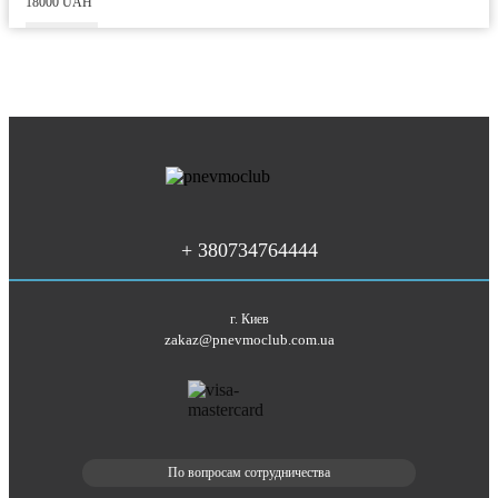
18000 UAH
+ 380734764444
г. Киев
zakaz@pnevmoclub.com.ua
По вопросам сотрудничества