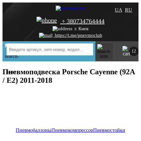
UA
RU
+ 380734764444
г. Киев
https://t.me/pnevmoclub
12
Пневмоподвеска Porsche Cayenne (92A
/ E2) 2011-2018
Пневмобаллоны
Пневмокомпрессор
Пневмостойки