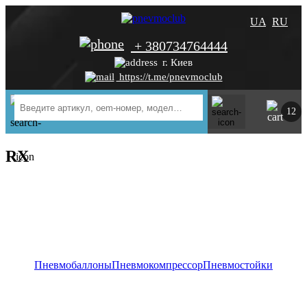
UA
RU
+ 380734764444
г. Киев
https://t.me/pnevmoclub
12
RX
Пневмобаллоны
Пневмокомпрессор
Пневмостойки