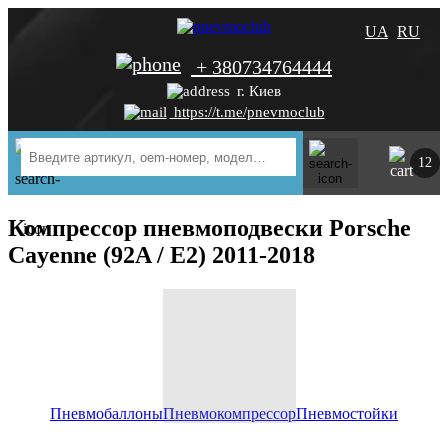
UA
RU
+ 380734764444
г. Киев
https://t.me/pnevmoclub
12
Компрессор пневмоподвески Porsche
Cayenne (92A / E2) 2011-2018
Пневмобаллоны
Пневмокомпрессор
Пневмостойки