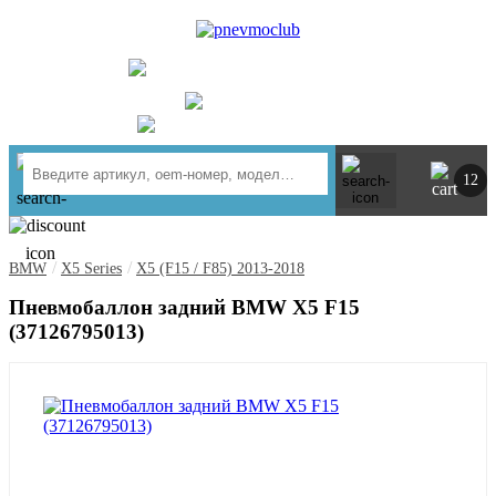
UA
RU
+ 380734764444
г. Киев
https://t.me/pnevmoclub
12
/
/
BMW
X5 Series
X5 (F15 / F85) 2013-2018
Пневмобаллон задний BMW X5 F15
(37126795013)