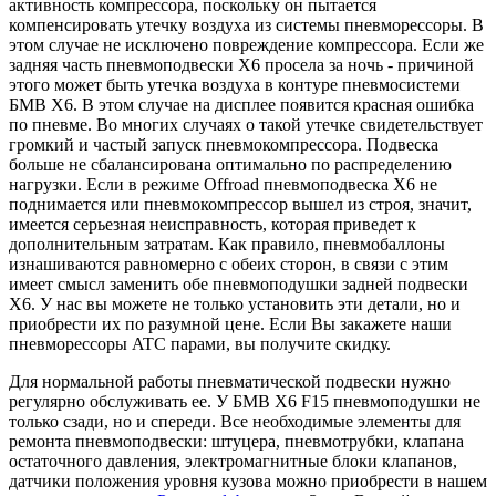
активность компрессора, поскольку он пытается
компенсировать утечку воздуха из системы пневморессоры. В
этом случае не исключено повреждение компрессора. Если же
задняя часть пневмоподвески X6 просела за ночь - причиной
этого может быть утечка воздуха в контуре пневмосистеми
БМВ X6. В этом случае на дисплее появится красная ошибка
по пневме. Во многих случаях о такой утечке свидетельствует
громкий и частый запуск пневмокомпрессора. Подвеска
больше не сбалансирована оптимально по распределению
нагрузки. Если в режиме Offroad пневмоподвеска X6 не
поднимается или пневмокомпрессор вышел из строя, значит,
имеется серьезная неисправность, которая приведет к
дополнительным затратам. Как правило, пневмобаллоны
изнашиваются равномерно с обеих сторон, в связи с этим
имеет смысл заменить обе пневмоподушки задней подвески
X6. У нас вы можете не только установить эти детали, но и
приобрести их по разумной цене. Если Вы закажете наши
пневморессоры ATC парами, вы получите скидку.
Для нормальной работы пневматической подвески нужно
регулярно обслуживать ее. У БМВ X6 F15 пневмоподушки не
только сзади, но и спереди. Все необходимые элементы для
ремонта пневмоподвески: штуцера, пневмотрубки, клапана
остаточного давления, электромагнитные блоки клапанов,
датчики положения уровня кузова можно приобрести в нашем