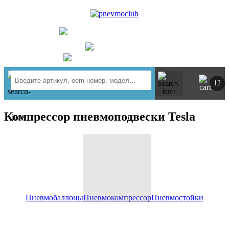
UA
RU
+ 380734764444
г. Киев
https://t.me/pnevmoclub
12
Компрессор пневмоподвески Tesla
Пневмобаллоны
Пневмокомпрессор
Пневмостойки