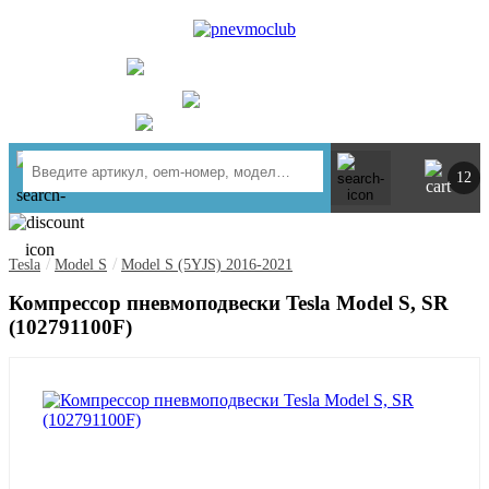
UA
RU
+ 380734764444
г. Киев
https://t.me/pnevmoclub
12
/
/
Tesla
Model S
Model S (5YJS) 2016-2021
Компрессор пневмоподвески Tesla Model S, SR
(102791100F)