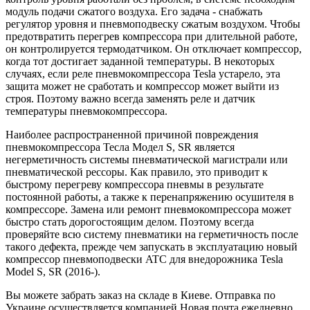
модуль подачи сжатого воздуха. Его задача - снабжать
регулятор уровня и пневмоподвеску сжатым воздухом. Чтобы
предотвратить перегрев компрессора при длительной работе,
он контролируется термодатчиком. Он отключает компрессор,
когда тот достигает заданной температуры. В некоторых
случаях, если реле пневмокомпрессора Tesla устарело, эта
защита может не сработать и компрессор может выйти из
строя. Поэтому важно всегда заменять реле и датчик
температуры пневмокомпрессора.
Наиболее распространенной причиной повреждения
пневмокомпрессора Тесла Модел S, SR является
негерметичность системы пневматической магистрали или
пневматической рессоры. Как правило, это приводит к
быстрому перегреву компрессора пневмы в результате
постоянной работы, а также к перенапряжению осушителя в
компрессоре. Замена или ремонт пневмокомпрессора может
быстро стать дорогостоящим делом. Поэтому всегда
проверяйте всю систему пневматики на герметичность после
такого дефекта, прежде чем запускать в эксплуатацию новый
компрессор пневмоподвески ATC для внедорожника Tesla
Model S, SR (2016-).
Вы можете забрать заказ на складе в Киеве. Отправка по
Украине осуществляется компанией Новая почта ежедневно