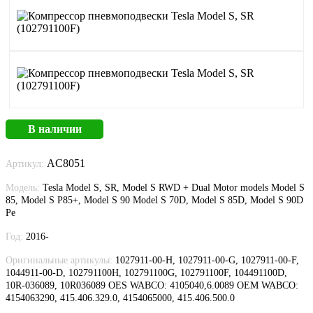
В наличии
AC8051
Артикул:
Модель:
Tesla Model S, SR, Model S RWD + Dual Motor models Model S
85, Model S P85+, Model S 90 Model S 70D, Model S 85D, Model S 90D
Pe
Год:
2016-
Оригинальные артикулы:
1027911-00-H, 1027911-00-G, 1027911-00-F,
1044911-00-D, 102791100H, 102791100G, 102791100F, 104491100D,
10R-036089, 10R036089 OES WABCO: 4105040,6.0089 OEM WABCO:
4154063290, 415.406.329.0, 4154065000, 415.406.500.0