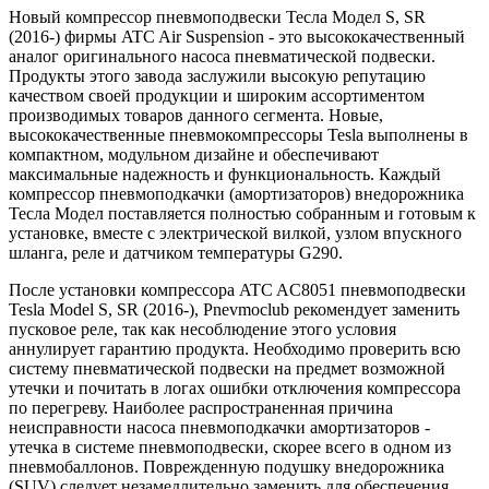
Новый компрессор пневмоподвески Тесла Модел S, SR
(2016-) фирмы ATC Air Suspension - это высококачественный
аналог оригинального насоса пневматической подвески.
Продукты этого завода заслужили высокую репутацию
качеством своей продукции и широким ассортиментом
производимых товаров данного сегмента. Новые,
высококачественные пневмокомпрессоры Tesla выполнены в
компактном, модульном дизайне и обеспечивают
максимальные надежность и функциональность. Каждый
компрессор пневмоподкачки (амортизаторов) внедорожника
Тесла Модел поставляется полностью собранным и готовым к
установке, вместе с электрической вилкой, узлом впускного
шланга, реле и датчиком температуры G290.
После установки компрессора ATC AC8051 пневмоподвески
Tesla Model S, SR (2016-), Pnevmoclub рекомендует заменить
пусковое реле, так как несоблюдение этого условия
аннулирует гарантию продукта. Необходимо проверить всю
систему пневматической подвески на предмет возможной
утечки и почитать в логах ошибки отключения компрессора
по перегреву. Наиболее распространенная причина
неисправности насоса пневмоподкачки амортизаторов -
утечка в системе пневмоподвески, скорее всего в одном из
пневмобаллонов. Поврежденную подушку внедорожника
(SUV) следует незамедлительно заменить для обеспечения