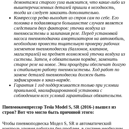
демонтажа старого узла выяснится, что какие-либо из
вышеперечисленных деталей пришли в негодность,
тогда их следует заказать дополнительно.
Компрессор редко выходит из строя сам по себе. Его
поломка в подавляющем большинстве случаев является
следствием двух факторов: утечки воздуха из
пневмосистемы и залипания реле. Перед установкой
насоса пневмоподкачки амортизаторов на автомобиль,
необходимо провести тщательную проверку рабочих
элементов пневмоподвески (баллонов, клапанов,
магистралей) на предмет возможной утечки воздуха из
системы. Затем, в обязательном порядке, заменить
старое реле на новое. Эти процедуры обеспечат долгую
и стабильную работу пневмосистемы. Ход работ по
замене деталей пневмоподвески должен быть
зафиксирован в заказ-наряде.
Гарантия 1 год поддерживается только при условии
правильной, квалифицированной установки с
соблюдением всех условий гарантийных обязательств.
Пневмокомпрессор Tesla Model S, SR (2016-) вышел из
строя? Вот что могло быть причиной этого:
Чтобы пневмоподвеска Модел S, SR и автоматический
контроль уровня работали без проблем, в системе необходим