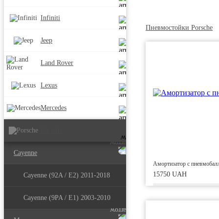
Infiniti
Пневмостойки Porsche
Jeep
Land Rover
Lexus
Mercedes
Porsche
Cayenne
Амортизатор с пневмобалл
15750 UAH
Cayenne (92A / E2) 2011-2018
Cayenne (9PA / E1) 2003-2010