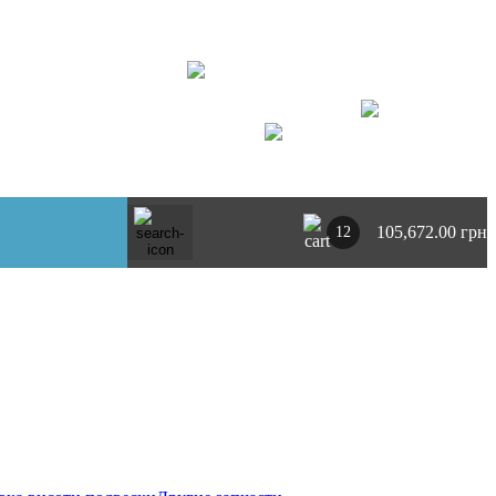
+ 380734764444
г. Киев
https://t.me/pnevmoclub
UA
RU
105,672.00 грн
12