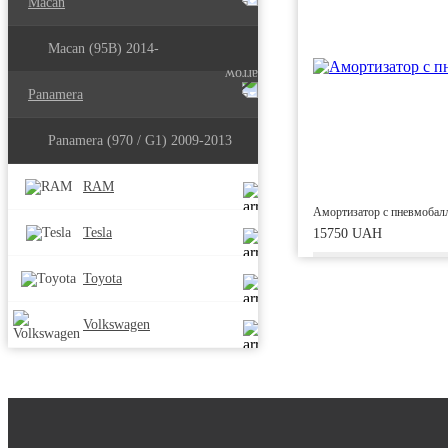
Macan
Macan (95B) 2014-
Panamera
Panamera (970 / G1) 2009-2013
RAM
Амортизатор с пневмобалл
Tesla
15750 UAH
Toyota
Volkswagen