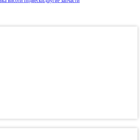
вка висоти подвески
Другие запчасти