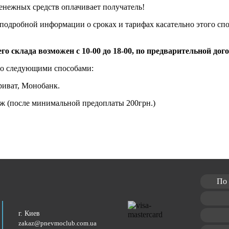
енежных средств оплачивает получатель!
подробной информации о сроках и тарифах касательно этого сп
го склада возможен с 10-00 до 18-00, по предварительной дог
но следующими способами:
риват, Монобанк.
ж (после минимальной предоплаты 200грн.)
По 
г. Киев
zakaz@pnevmoclub.com.ua