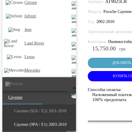
AT9025CR
Артикул:
Citroen
Модель:
Porsche Cayenne
Infiniti
Год:
2002-2010
Jeep
Оригинальные артикулы
Категория:
Пневмостой
Land Rover
15,750.00
грн
Lexus
ДОБАВИТЬ 
Mercedes
КУПИТЬ С
Porsche
Способы оплаты:
Наложенный платеж
Cayenne
100% предоплата
Cayenne (92A / E2) 2011-2018
Cayenne (9PA / E1) 2003-2010