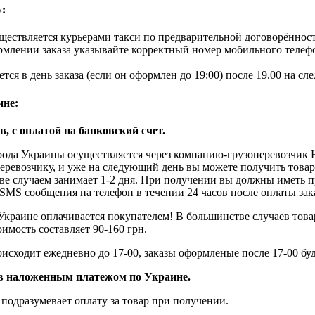
у:
ществляется курьерами такси по предварительной договорённости
рмлении заказа указывайте корректный номер мобильного телеф
тся в день заказа (если он оформлен до 19:00) после 19.00 на с
ине:
в, с оплатой на банковский счет.
рода Украины осуществляется через компанию-грузоперевозчик Н
еревозчику, и уже на следующий день вы можете получить товар
ве случаем занимает 1-2 дня. При получении вы должны иметь п
SMS сообщения на телефон в течении 24 часов после оплаты зака
Украине оплачивается покупателем! В большинстве случаев това
оимость составляет 90-160 грн.
исходит ежедневно до 17-00, заказы оформленые после 17-00 бу
ов наложенным платежом по Украине.
подразумевает оплату за товар при получении.