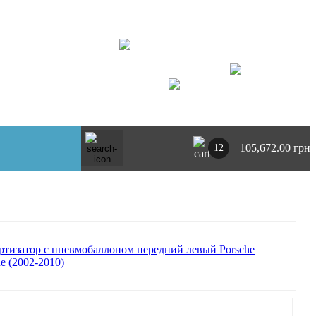
+ 380734764444
г. Киев
https://t.me/pnevmoclub
UA
RU
105,672.00 грн
12