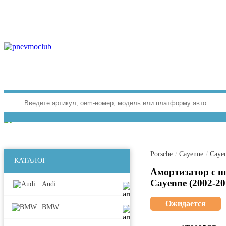
/
/
Porsche
Cayenne
Cayen
КАТАЛОГ
Амортизатор с п
Cayenne (2002-20
Audi
Ожидается
BMW