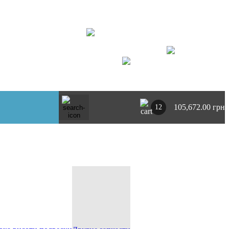
+ 380734764444
г. Киев
https://t.me/pnevmoclub
UA
RU
105,672.00 грн
12