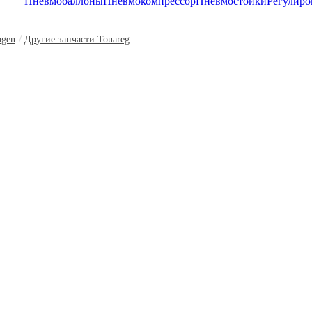
Пневмобаллоны
Пневмокомпрессор
Пневмостойки
Регулиро
/
agen
Другие запчасти Touareg