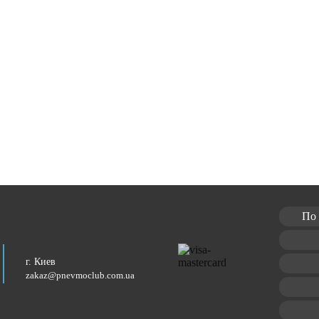
По 
г. Киев
zakaz@pnevmoclub.com.ua