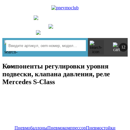
UA
RU
+ 380734764444
г. Киев
https://t.me/pnevmoclub
12
Компоненты регулировки уровня
подвески, клапана давления, реле
Mercedes S-Class
Пневмобаллоны
Пневмокомпрессор
Пневмостойки