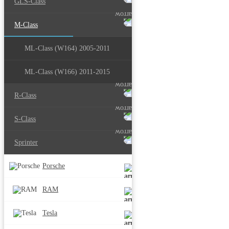
GLS-Class
M-Class
ML-Class (W164) 2005-2011
ML-Class (W166) 2011-2015
R-Class
S-Class
Sprinter
Porsche
RAM
Tesla