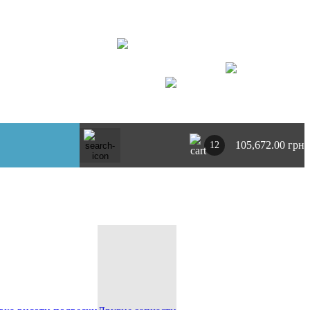
+ 380734764444
г. Киев
https://t.me/pnevmoclub
UA
RU
105,672.00 грн
12