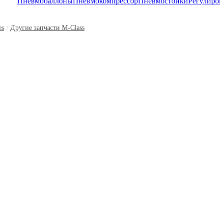
Пневмобаллоны
Пневмокомпрессор
Пневмостойки
Регулиро
/
es
Другие запчасти M-Class