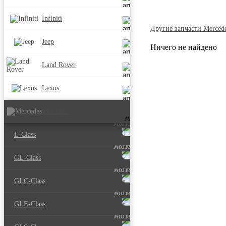
Infiniti
Другие запчасти Merced
Jeep
Ничего не найдено
Land Rover
Lexus
Mercedes
E-Class
GL-Class
GLC-Class
GLE-Class