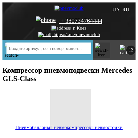
UA
RU
+ 380734764444
г. Киев
https://t.me/pnevmoclub
12
Компрессор пневмоподвески Mercedes
GLS-Class
Пневмобаллоны
Пневмокомпрессор
Пневмостойки