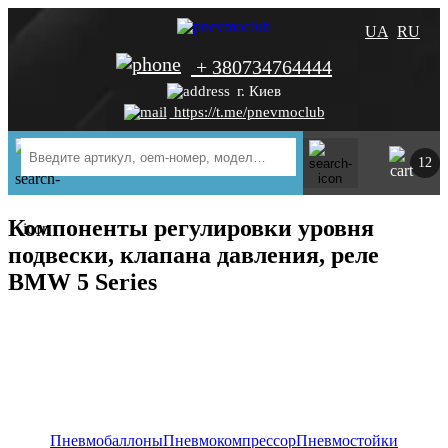
UA
RU
+ 380734764444
г. Киев
https://t.me/pnevmoclub
12
Компоненты регулировки уровня
подвески, клапана давления, реле
BMW 5 Series
Пневмобаллоны
Пневмокомпрессор
Пневмостойки