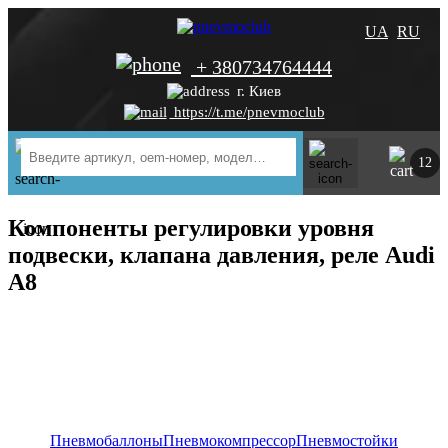
UA
RU
+ 380734764444
г. Киев
https://t.me/pnevmoclub
12
Компоненты регулировки уровня
подвески, клапана давления, реле Audi
A8
Пневмобаллоны
Пневмокомпрессор
Пневмостойки