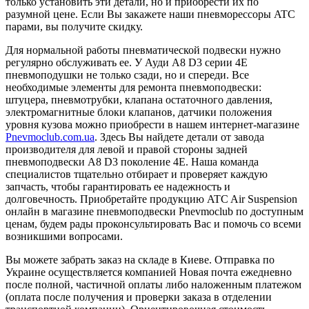
только установить эти детали, но и приобрести их по
разумной цене. Если Вы закажете наши пневморессоры ATC
парами, вы получите скидку.
Для нормальной работы пневматической подвески нужно
регулярно обслуживать ее. У Ауди A8 D3 серии 4E
пневмоподушки не только сзади, но и спереди. Все
необходимые элементы для ремонта пневмоподвески:
штуцера, пневмотрубки, клапана остаточного давления,
электромагнитные блоки клапанов, датчики положения
уровня кузова можно приобрести в нашем интернет-магазине
Pnevmoclub.com.ua
. Здесь Вы найдете детали от завода
производителя для левой и правой стороны задней
пневмоподвески A8 D3 поколение 4E. Наша команда
специалистов тщательно отбирает и проверяет каждую
запчасть, чтобы гарантировать ее надежность и
долговечность. Приобретайте продукцию ATC Air Suspension
онлайн в магазине пневмоподвески Pnevmoclub по доступным
ценам, будем рады проконсультировать Вас и помочь со всеми
возникшими вопросами.
Вы можете забрать заказ на складе в Киеве. Отправка по
Украине осуществляется компанией Новая почта ежедневно
после полной, частичной оплаты либо наложенным платежом
(оплата после получения и проверки заказа в отделении