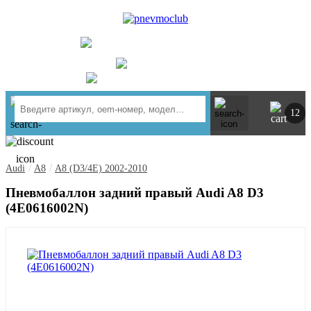
UA
RU
+ 380734764444
г. Киев
https://t.me/pnevmoclub
12
/
/
Audi
A8
A8 (D3/4E) 2002-2010
Пневмобаллон задний правый Audi A8 D3
(4E0616002N)