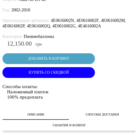
Год:
2002-2010
Оригинальные артикулы:
4E0616002N, 4E0616002F, 4E0616002M,
4E0616002P, 4E0616002Q, 4E0616002G, 4E4616002A
Категория:
Пневмобаллоны
12,150.00
грн
ДОБАВИТЬ В КОРЗИНУ
КУПИТЬ СО СКИДКОЙ
Способы оплаты:
Наложенный платеж
100% предоплата
ОПИСАНИЕ
СПОСОБЫ ДОСТАВКИ
ГАРАНТИЯ И ВОЗВРАТ