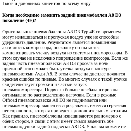
Тысячи довольных клиентов по всему миру
Когда необходимо заменить задний пневмобаллон
A8 D3
поколение (4E)?
Оригинальные пневмобаллоны A8 D3 Typ 4E со временем
могут изнашиваться и пропуская воздух уже не способны
удерживать давление. Результатом является повышенная
активность компрессора, поскольку он пытается
компенсировать утечку воздуха из системы пневморессоры. В
этом случае не исключено повреждение компрессора. Если же
задняя часть пневмоподвески A8 D3 просела за ночь -
причиной этого может быть утечка воздуха в контуре
пневмосистеми Ауди A8. В этом случае на дисплее появится
красная ошибка по пневме. Во многих случаях о такой утечке
свидетельствует громкий и частый запуск
пневмокомпрессора. Подвеска больше не сбалансирована
оптимально по распределению нагрузки. Если в режиме
Offroad пневмоподвеска A8 D3 не поднимается или
пневмокомпрессор вышел из строя, значит, имеется серьезная
неисправность, которая приведет к дополнительным затратам.
Как правило, пневмобаллоны изнашиваются равномерно с
обеих сторон, в связи с этим имеет смысл заменить обе
пневмоподушки задней подвески A8 D3. У нас вы можете не