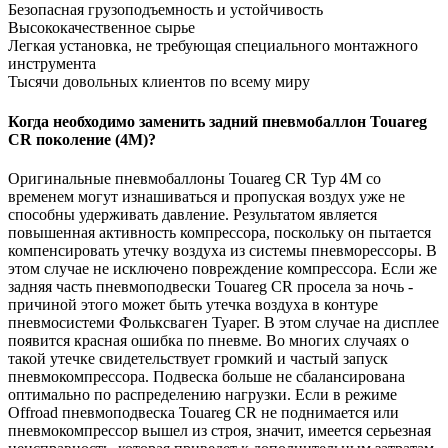
Безопасная грузоподъемность и устойчивость
Высококачественное сырье
Легкая установка, не требующая специального монтажного
инструмента
Тысячи довольных клиентов по всему миру
Когда необходимо заменить задний пневмобаллон Touareg
CR поколение (4M)?
Оригинальные пневмобаллоны Touareg CR Typ 4M со
временем могут изнашиваться и пропуская воздух уже не
способны удерживать давление. Результатом является
повышенная активность компрессора, поскольку он пытается
компенсировать утечку воздуха из системы пневморессоры. В
этом случае не исключено повреждение компрессора. Если же
задняя часть пневмоподвески Touareg CR просела за ночь -
причиной этого может быть утечка воздуха в контуре
пневмосистеми Фольксваген Туарег. В этом случае на дисплее
появится красная ошибка по пневме. Во многих случаях о
такой утечке свидетельствует громкий и частый запуск
пневмокомпрессора. Подвеска больше не сбалансирована
оптимально по распределению нагрузки. Если в режиме
Offroad пневмоподвеска Touareg CR не поднимается или
пневмокомпрессор вышел из строя, значит, имеется серьезная