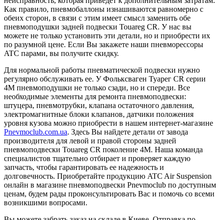
неисправность, которая приведет к дополнительным затратам.
Как правило, пневмобаллоны изнашиваются равномерно с
обеих сторон, в связи с этим имеет смысл заменить обе
пневмоподушки задней подвески Touareg CR. У нас вы
можете не только установить эти детали, но и приобрести их
по разумной цене. Если Вы закажете наши пневморессоры
ATC парами, вы получите скидку.
Для нормальной работы пневматической подвески нужно
регулярно обслуживать ее. У Фольксваген Туарег CR серии
4M пневмоподушки не только сзади, но и спереди. Все
необходимые элементы для ремонта пневмоподвески:
штуцера, пневмотрубки, клапана остаточного давления,
электромагнитные блоки клапанов, датчики положения
уровня кузова можно приобрести в нашем интернет-магазине
Pnevmoclub.com.ua
. Здесь Вы найдете детали от завода
производителя для левой и правой стороны задней
пневмоподвески Touareg CR поколение 4M. Наша команда
специалистов тщательно отбирает и проверяет каждую
запчасть, чтобы гарантировать ее надежность и
долговечность. Приобретайте продукцию ATC Air Suspension
онлайн в магазине пневмоподвески Pnevmoclub по доступным
ценам, будем рады проконсультировать Вас и помочь со всеми
возникшими вопросами.
Вы можете забрать заказ на складе в Киеве. Отправка по