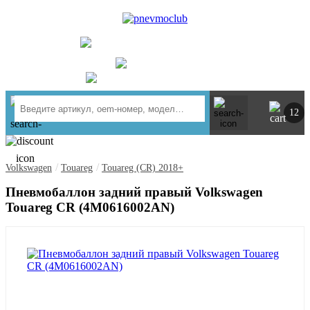
UA
RU
+ 380734764444
г. Киев
https://t.me/pnevmoclub
12
/
/
Volkswagen
Touareg
Touareg (CR) 2018+
Пневмобаллон задний правый Volkswagen
Touareg CR (4M0616002AN)