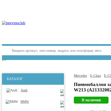
/
/
Mercedes
E-Class
E-Cl
КАТАЛОГ
Пневмобаллон за
W213 (A21332002
Audi
В наличии
BMW