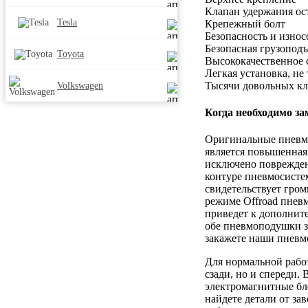
Клапан удержания ос
Tesla
Крепежный болт
Безопасность и износ
Безопасная грузоподъ
Toyota
Высококачественное 
Легкая установка, н
Тысячи довольных кл
Volkswagen
Когда необходимо за
Оригинальные пневмо
является повышенная 
исключено повреждени
контуре пневмосистем
свидетельствует гром
режиме Offroad пневм
приведет к дополните
обе пневмоподушки за
закажете наши пневм
Для нормальной рабо
сзади, но и спереди.
электромагнитные бл
найдете детали от за