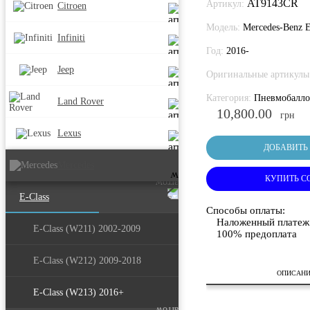
AT9143CR
Артикул:
Citroen
Модель:
Mercedes-Benz 
Infiniti
Год:
2016-
Jeep
Оригинальные артикулы
Категория:
Пневмобалл
Land Rover
10,800.00
грн
Lexus
ДОБАВИТЬ 
Mercedes
КУПИТЬ С
E-Class
Способы оплаты:
Наложенный платеж
E-Class (W211) 2002-2009
100% предоплата
E-Class (W212) 2009-2018
ОПИСАН
E-Class (W213) 2016+