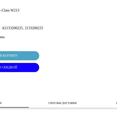
E-Class W213
:
A2133200225, 2133200225
оны
В КОРЗИНУ
О СКИДКОЙ
ИЕ
СПОСОБЫ ДОСТАВКИ