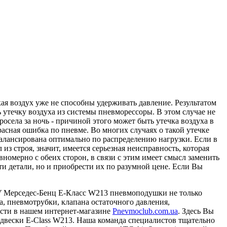
я воздух уже не способны удерживать давление. Результатом
 утечку воздуха из системы пневморессоры. В этом случае не
осела за ночь - причиной этого может быть утечка воздуха в
асная ошибка по пневме. Во многих случаях о такой утечке
балансирована оптимально по распределению нагрузки. Если в
з строя, значит, имеется серьезная неисправность, которая
омерно с обеих сторон, в связи с этим имеет смысл заменить
ти детали, но и приобрести их по разумной цене. Если Вы
 У Мерседес-Бенц E-Класс W213 пневмоподушки не только
а, пневмотрубки, клапана остаточного давления,
сти в нашем интернет-магазине
Pnevmoclub.com.ua
. Здесь Вы
одвески E-Class W213. Наша команда специалистов тщательно