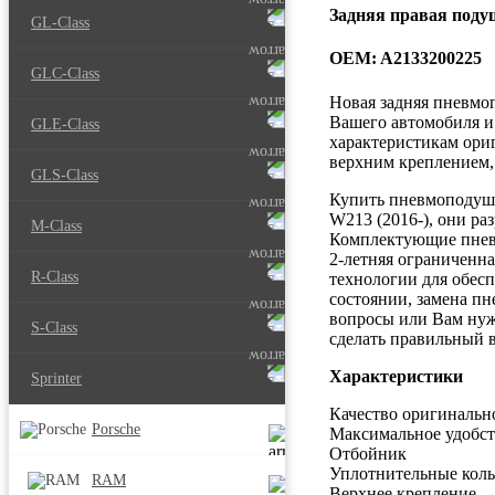
Задняя правая подуш
GL-Class
OEM: A2133200225
GLC-Class
Новая задняя пневмо
Вашего автомобиля и 
GLE-Class
характеристикам ори
верхним креплением,
GLS-Class
Купить пневмоподушк
W213 (2016-), они ра
M-Class
Комплектующие пневм
2-летняя ограниченна
R-Class
технологии для обесп
состоянии, замена п
вопросы или Вам нуж
S-Class
сделать правильный 
Характеристики
Sprinter
Качество оригинальн
Porsche
Максимальное удобст
Отбойник
Уплотнительные коль
RAM
Верхнее крепление