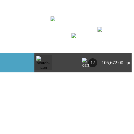
+ 380734764444
г. Киев
https://t.me/pnevmoclub
UA
RU
105,672.00 грн
12