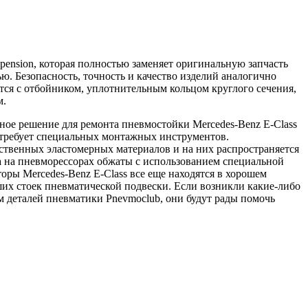
ension, которая полностью заменяет оригинальную запчасть
ю. Безопасность, точность и качество изделий аналогично
тся с отбойником, уплотнительным кольцом круглого сечения,
м.
ное решение для ремонта пневмостойки Mercedes-Benz E-Class
не требует специальных монтажных инструментов.
твенных эластомерных материалов и на них распространяется
ца на пневморессорах обжаты с использованием специальной
ры Mercedes-Benz E-Class все еще находятся в хорошем
их стоек пневматической подвески. Если возникли какие-либо
 деталей пневматики Pnevmoclub, они будут рады помочь