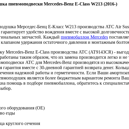
ка пневмоподвески Mercedes-Benz E-Class W213 (2016-)
подушка Мерседес-Бенц E-Класс W213 производства ATC Air Susp
гарантирует удобство вождения вместе с высокой долговечность
гинальных запчастей. Каждый
пневмобаллон Mercedes
поставляе
 клапаном удержания остаточного давления и монтажным болто
у Mercedes-Benz E-Class производства ATC (AT9143CR) - выгод
зработаны таким образом, что их замена производится легко и 
оподвески ATC для Mercedes-Benz производятся из высококачес
я гарантия вместе с 30-дневной гарантией возврата денег. Коль
ечения надежной работы и герметичности. Если Ваши амортизато
невмоподушек является более бюджетным вариантом ремонта Ваш
на помощь в подборе пневмобаллона, обратитесь к специалистам
выбор.
ого оборудования (OE)
во езды
ца круглого сечения