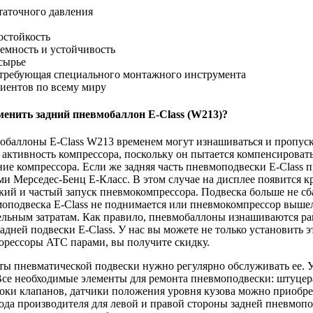
таточного давления
остойкость
емность и устойчивость
сырье
е требующая специального монтажного инструмента
иентов по всему миру
менить задний пневмобаллон E-Class (W213)?
баллоны E-Class W213 временем могут изнашиваться и пропуска
активность компрессора, поскольку он пытается компенсировать
е компрессора. Если же задняя часть пневмоподвески E-Class пр
и Мерседес-Бенц E-Класс. В этом случае на дисплее появится кр
кий и частый запуск пневмокомпрессора. Подвеска больше не с
оподвеска E-Class не поднимается или пневмокомпрессор вышел и
льным затратам. Как правило, пневмобаллоны изнашиваются равн
дней подвески E-Class. У нас вы можете не только установить э
орессоры ATC парами, вы получите скидку.
ты пневматической подвески нужно регулярно обслуживать ее.
 Все необходимые элементы для ремонта пневмоподвески: штуцер
оки клапанов, датчики положения уровня кузова можно приобре
вода производителя для левой и правой стороны задней пневмоп