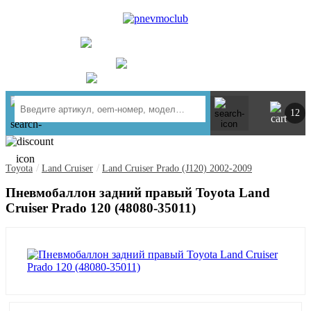
UA
RU
+ 380734764444
г. Киев
https://t.me/pnevmoclub
12
/
/
Toyota
Land Cruiser
Land Cruiser Prado (J120) 2002-2009
Пневмобаллон задний правый Toyota Land
Cruiser Prado 120 (48080-35011)