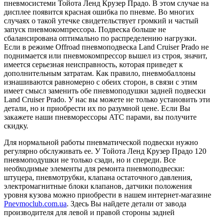
пневмосистеми Тойота Ленд Крузер Прадо. В этом случае на
дисплее появится красная ошибка по пневме. Во многих
случаях о такой утечке свидетельствует громкий и частый
запуск пневмокомпрессора. Подвеска больше не
сбалансирована оптимально по распределению нагрузки.
Если в режиме Offroad пневмоподвеска Land Cruiser Prado не
поднимается или пневмокомпрессор вышел из строя, значит,
имеется серьезная неисправность, которая приведет к
дополнительным затратам. Как правило, пневмобаллоны
изнашиваются равномерно с обеих сторон, в связи с этим
имеет смысл заменить обе пневмоподушки задней подвески
Land Cruiser Prado. У нас вы можете не только установить эти
детали, но и приобрести их по разумной цене. Если Вы
закажете наши пневморессоры ATC парами, вы получите
скидку.
Для нормальной работы пневматической подвески нужно
регулярно обслуживать ее. У Тойота Ленд Крузер Прадо 120
пневмоподушки не только сзади, но и спереди. Все
необходимые элементы для ремонта пневмоподвески:
штуцера, пневмотрубки, клапана остаточного давления,
электромагнитные блоки клапанов, датчики положения
уровня кузова можно приобрести в нашем интернет-магазине
Pnevmoclub.com.ua
. Здесь Вы найдете детали от завода
производителя для левой и правой стороны задней