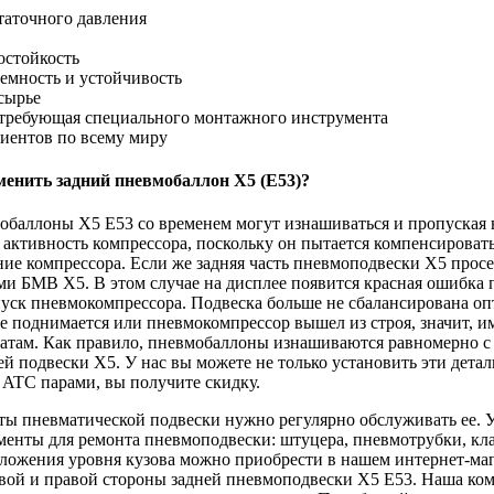
таточного давления
остойкость
емность и устойчивость
сырье
е требующая специального монтажного инструмента
иентов по всему миру
аменить задний пневмобаллон
X5 (E53)?
баллоны X5 E53 со временем могут изнашиваться и пропуская в
активность компрессора, поскольку он пытается компенсировать
е компрессора. Если же задняя часть пневмоподвески X5 просел
и БМВ X5. В этом случае на дисплее появится красная ошибка п
пуск пневмокомпрессора. Подвеска больше не сбалансирована оп
 поднимается или пневмокомпрессор вышел из строя, значит, име
там. Как правило, пневмобаллоны изнашиваются равномерно с об
 подвески X5. У нас вы можете не только установить эти детал
ATC парами, вы получите скидку.
ты пневматической подвески нужно регулярно обслуживать ее. У
менты для ремонта пневмоподвески: штуцера, пневмотрубки, кл
оложения уровня кузова можно приобрести в нашем интернет-ма
евой и правой стороны задней пневмоподвески X5 E53. Наша ком