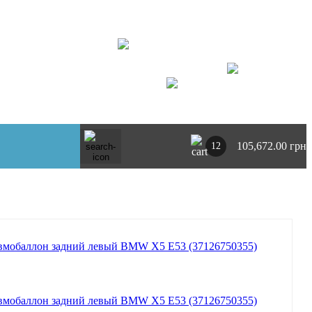
+ 380734764444
г. Киев
https://t.me/pnevmoclub
UA
RU
105,672.00 грн
12