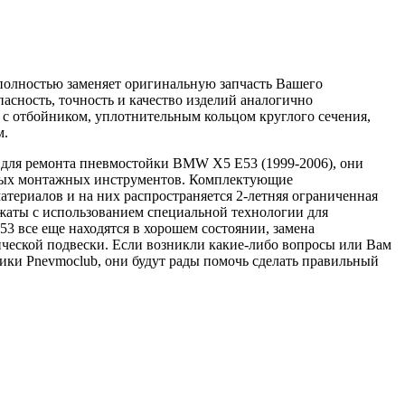
 полностью заменяет оригинальную запчасть Вашего
асность, точность и качество изделий аналогично
 с отбойником, уплотнительным кольцом круглого сечения,
м.
для ремонта пневмостойки BMW X5 E53 (1999-2006), они
льных монтажных инструментов. Комплектующие
ериалов и на них распространяется 2-летняя ограниченная
обжаты с использованием специальной технологии для
 все еще находятся в хорошем состоянии, замена
ческой подвески. Если возникли какие-либо вопросы или Вам
ики Pnevmoclub, они будут рады помочь сделать правильный