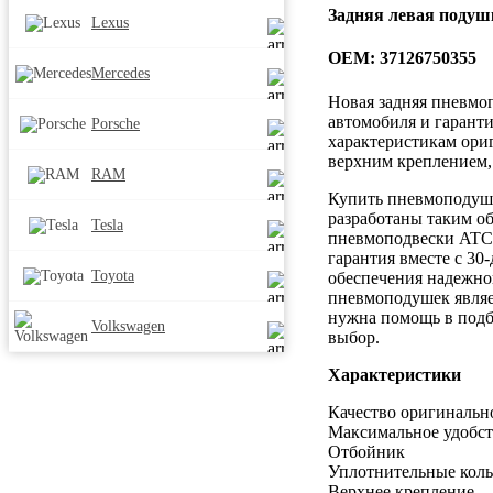
Задняя левая подуш
Lexus
OEM: 37126750355
Mercedes
Новая задняя пневмо
автомобиля и гаранти
Porsche
характеристикам ори
верхним креплением,
RAM
Купить пневмоподушк
разработаны таким о
Tesla
пневмоподвески ATC 
гарантия вместе с 30
Toyota
обеспечения надежно
пневмоподушек являе
нужна помощь в подб
Volkswagen
выбор.
Характеристики
Качество оригинальн
Максимальное удобст
Отбойник
Уплотнительные коль
Верхнее крепление