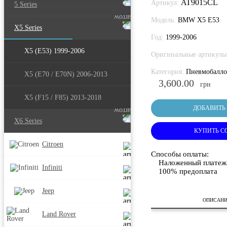
AT9015CL
Артикул:
5 Series
Модель:
BMW X5 E53
X5 Series
Год:
1999-2006
X5 (E53) 1999-2006
Оригинальные артикулы
Категория:
Пневмобалл
X5 (E70 / E70N) 2006-2013
3,600.00
грн
X5 (F15 / F85) 2013-2018
ДОБАВИТЬ 
X6 Series
КУПИТЬ С
Citroen
Способы оплаты:
Наложенный платеж
Infiniti
100% предоплата
Jeep
ОПИСАН
Land Rover