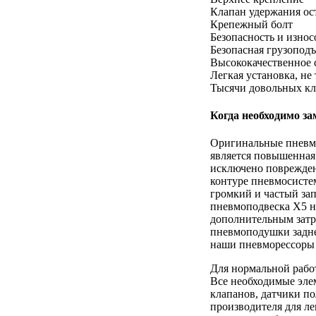
Клапан удержания ос
Крепежный болт
Безопасность и износ
Безопасная грузоподъ
Высококачественное 
Легкая установка, н
Тысячи довольных кл
Когда необходимо з
Оригинальные пневмо
является повышенная 
исключено повреждени
контуре пневмосистем
громкий и частый за
пневмоподвеска X5 не
дополнительным затра
пневмоподушки задней
наши пневморессоры 
Для нормальной рабо
Все необходимые эле
клапанов, датчики п
производителя для л