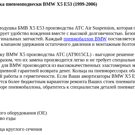
ка пневмоподвески BMW X5 E53 (1999-2006)
подушка БМВ X5 E53 производства ATC Air Suspension, которая
рует удобство вождения вместе с высокой долговечностью. Безоп
гинальных запчастей. Каждый
пневмобаллон BMW
поставляется
 клапаном удержания остаточного давления и монтажным болто
у BMW X5 производства ATC (AT9015CL) - выгодное решение 
бразом, что их замена производится легко и не требует специа
для BMW производятся из высококачественных эластомерных мат
-дневной гарантией возврата денег. Кольца на пневморессорах 
й работы и герметичности. Если Ваши амортизаторы BMW X5 E53
тся более бюджетным вариантом ремонта Ваших стоек пневмати
оре пневмобаллона, обратитесь к специалистам деталей пневмат
ого оборудования (OE)
во езды
ца круглого сечения