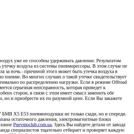
оздух уже не способны удерживать давление. Результатом
 утечку воздуха из системы пневморессоры. В этом случае не
а за ночь - причиной этого может быть утечка воздуха в
о пневме. Во многих случаях о такой утечке свидетельствует
тимально по распределению нагрузки. Если в режиме Offroad
ется серьезная неисправность, которая приведет к
еих сторон, в связи с этим имеет смысл заменить обе
и, но и приобрести их по разумной цене. Если Вы закажете
 БМВ X5 E53 пневмоподушки не только сзади, но и спереди.
апана остаточного давления, электромагнитные блоки
газине
Pnevmoclub.com.ua
. Здесь Вы найдете детали от завода
анда специалистов тщательно отбирает и проверяет каждую