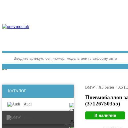
/
/
BMW
X5 Series
X5 (E
КАТАЛОГ
Пневмобаллон з
(37126750355)
Audi
В наличии
BMW