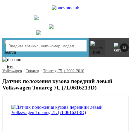
UA
RU
+ 380734764444
г. Киев
https://t.me/pnevmoclub
12
/
/
Volkswagen
Touareg
Touareg (7L) 2002-2010
Датчик положения кузова передний левый
Volkswagen Touareg 7L (7L0616213D)