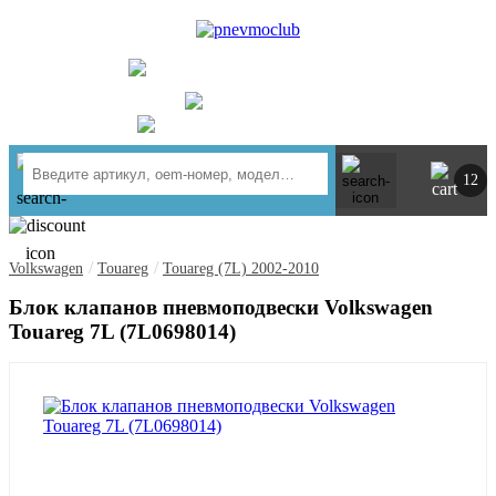
UA
RU
+ 380734764444
г. Киев
https://t.me/pnevmoclub
12
/
/
Volkswagen
Touareg
Touareg (7L) 2002-2010
Блок клапанов пневмоподвески Volkswagen
Touareg 7L (7L0698014)