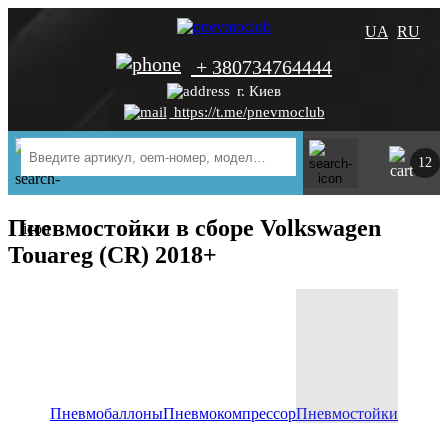
UA
RU
+ 380734764444
г. Киев
https://t.me/pnevmoclub
12
Пневмостойки в сборе Volkswagen
Touareg (CR) 2018+
Пневмобаллоны
Пневмокомпрессор
Пневмостойки