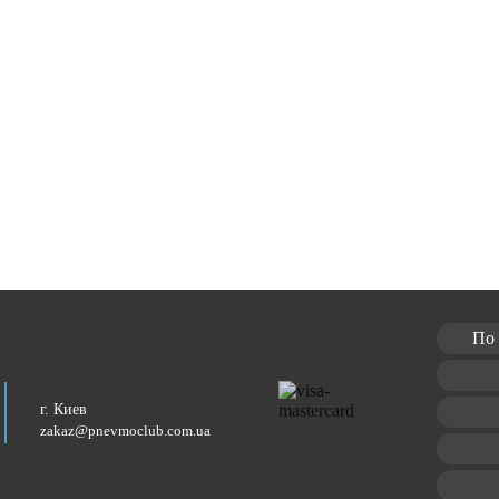
По 
г. Киев
zakaz@pnevmoclub.com.ua