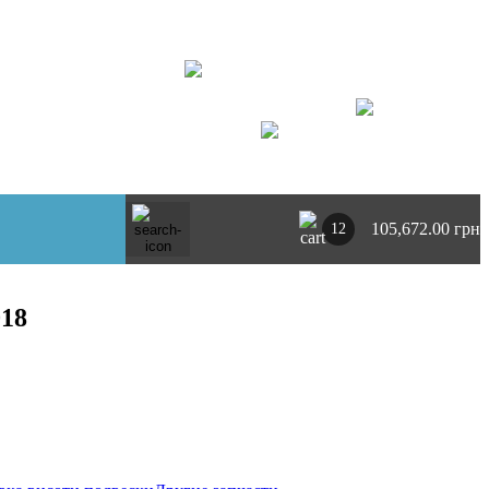
+ 380734764444
г. Киев
https://t.me/pnevmoclub
UA
RU
105,672.00 грн
12
018