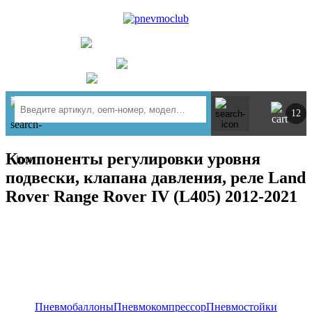
UA
RU
+ 380734764444
г. Киев
https://t.me/pnevmoclub
12
Компоненты регулировки уровня
подвески, клапана давления, реле Land
Rover Range Rover IV (L405) 2012-2021
Пневмобаллоны
Пневмокомпрессор
Пневмостойки