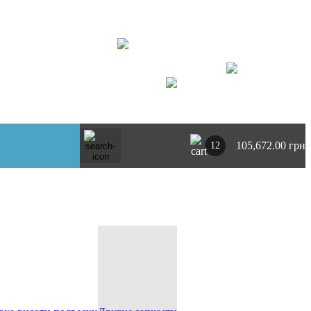
+ 380734764444
г. Киев
https://t.me/pnevmoclub
UA
RU
105,672.00 грн
12