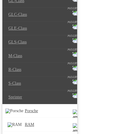
GL-Class
GLC-Class
GLE-Class
GLS-Class
M-Class
R-Class
S-Class
Sprinter
Porsche
RAM